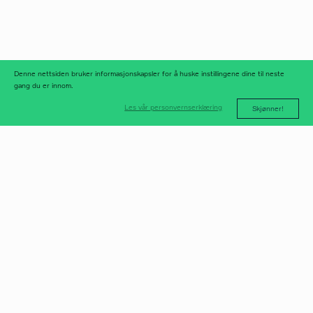
meld deg på
nyhetsbrev
nyhetsarkiv
Denne nettsiden bruker informasjonskapsler for å huske instillingene dine til neste
gang du er innom.
Les vår personvernserklæring
Skjønner!
post@norfax.no