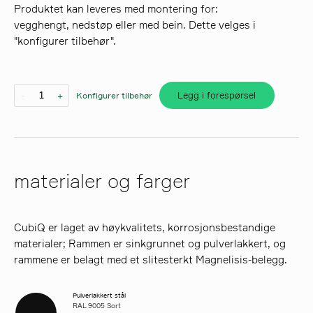
Produktet kan leveres med montering for:
vegghengt, nedstøp eller med bein. Dette velges i
søk
"konfigurer tilbehør".
Legg i forespørsel
-
+
Konfigurer tilbehør
materialer og farger
CubiQ er laget av høykvalitets, korrosjonsbestandige
materialer; Rammen er sinkgrunnet og pulverlakkert, og
rammene er belagt med et slitesterkt Magnelisis-belegg.
Pulverlakkert stål
RAL 9005 Sort