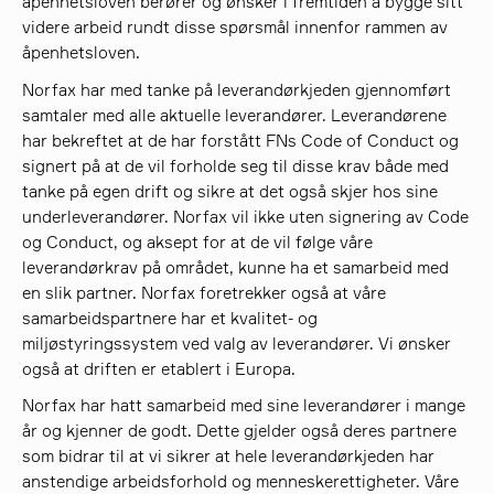
åpenhetsloven berører og ønsker i fremtiden å bygge sitt
videre arbeid rundt disse spørsmål innenfor rammen av
åpenhetsloven.
søk
Norfax har med tanke på leverandørkjeden gjennomført
samtaler med alle aktuelle leverandører. Leverandørene
har bekreftet at de har forstått FNs Code of Conduct og
signert på at de vil forholde seg til disse krav både med
tanke på egen drift og sikre at det også skjer hos sine
underleverandører. Norfax vil ikke uten signering av Code
og Conduct, og aksept for at de vil følge våre
leverandørkrav på området, kunne ha et samarbeid med
en slik partner. Norfax foretrekker også at våre
samarbeidspartnere har et kvalitet- og
miljøstyringssystem ved valg av leverandører. Vi ønsker
også at driften er etablert i Europa.
Norfax har hatt samarbeid med sine leverandører i mange
år og kjenner de godt. Dette gjelder også deres partnere
som bidrar til at vi sikrer at hele leverandørkjeden har
anstendige arbeidsforhold og menneskerettigheter. Våre