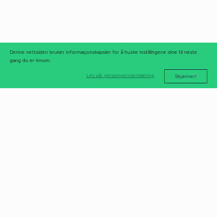
linkedIn
meld deg på
nyhetsbrev
nyhetsarkiv
Denne nettsiden bruker informasjonskapsler for å huske instillingene dine til neste
gang du er innom.
Les vår personvernserklæring
Skjønner!
post@norfax.no