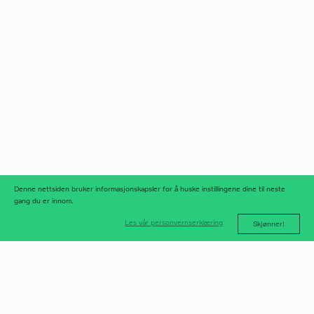
Norfax AS
facebook
Org.nr 975 958 647
instagram
linkedIn
meld deg på
nyhetsbrev
nyhetsarkiv
Denne nettsiden bruker informasjonskapsler for å huske instillingene dine til neste
gang du er innom.
Les vår personvernserklæring
Skjønner!