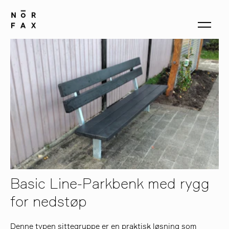
produkter
om oss
kontakt
Basic Line-Parkbenk med rygg
for nedstøp
Denne typen sittegruppe er en praktisk løsning som