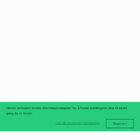
Norfax AS
facebook
Org.nr 975 958 647
instagram
linkedIn
meld deg på
nyhetsbrev
nyhetsarkiv
Denne nettsiden bruker informasjonskapsler for å huske instillingene dine til neste
gang du er innom.
Les vår personvernserklæring
Skjønner!