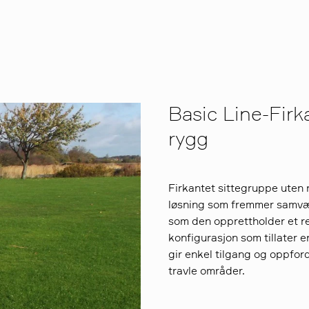
Basic Line-Firk
rygg
Firkantet sittegruppe uten 
løsning som fremmer samvær 
som den opprettholder et r
konfigurasjon som tillater e
gir enkel tilgang og oppford
travle områder.