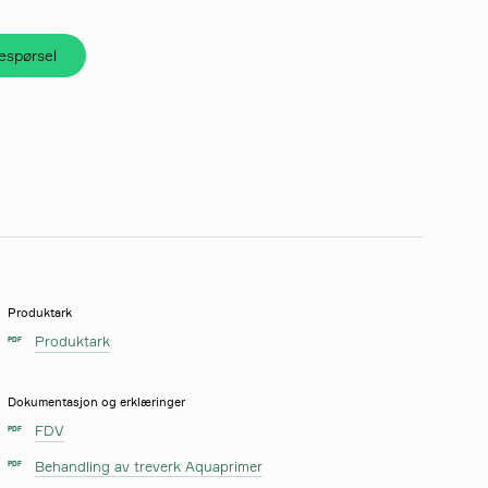
respørsel
Produktark
Produktark
PDF
Dokumentasjon og erklæringer
FDV
PDF
Behandling av treverk Aquaprimer
PDF