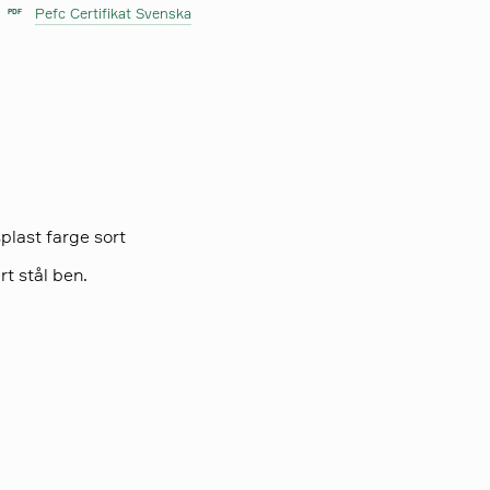
Pefc Certifikat Svenska
PDF
last farge sort
t stål ben.