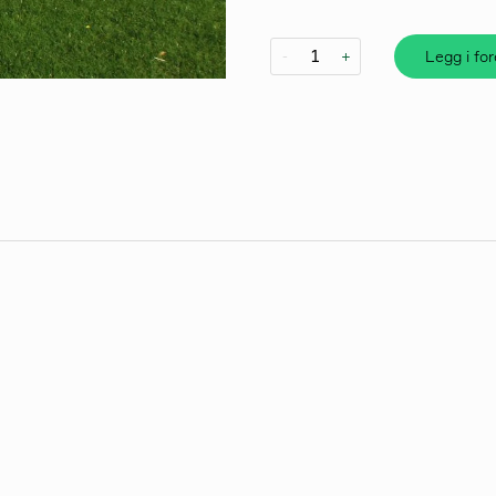
Legg i fo
-
+