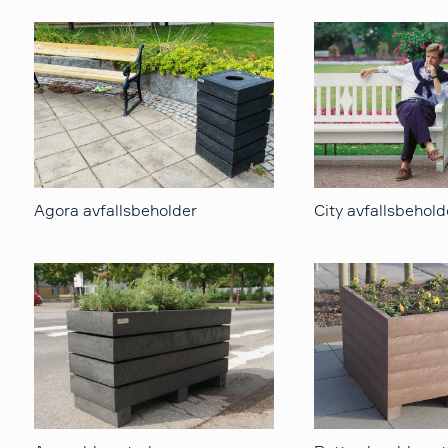
Agora avfallsbeholder
City avfallsbehold