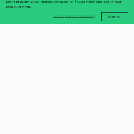
Denne nettsiden bruker informasjonskapsler for å huske instillingene dine til neste
gang du er innom.
Les vår personvernserklæring
Skjønner!
post@norfax.no
66 80 00 60