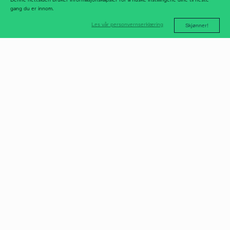
gang du er innom.
Les vår personvernserklæring
Skjønner!
post@norfax.no
66 80 00 60