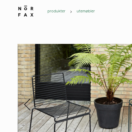
produkter
utemøbler