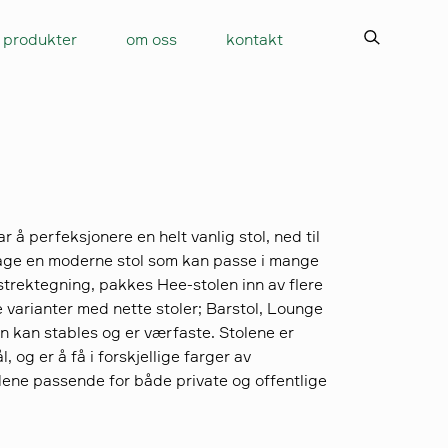
produkter
om oss
kontakt
r å perfeksjonere en helt vanlig stol, ned til
 lage en moderne stol som kan passe i mange
 strektegning, pakkes Hee-stolen inn av flere
e varianter med nette stoler; Barstol, Lounge
en kan stables og er værfaste. Stolene er
, og er å få i forskjellige farger av
lene passende for både private og offentlige