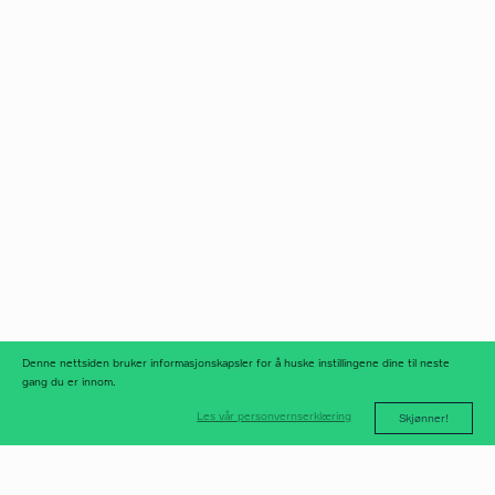
Norfax AS
facebook
Org.nr 975 958 647
instagram
linkedIn
meld deg på
nyhetsbrev
nyhetsarkiv
Denne nettsiden bruker informasjonskapsler for å huske instillingene dine til neste
gang du er innom.
Les vår personvernserklæring
Skjønner!