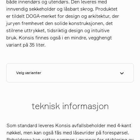
både innendørs og utendørs. Den leveres med
innvendig sekkeholder og låsbart skrog. Produktet
er tildelt DOGA-merket for design og arkitektur, der
søk
juryen fremhevet den solide konstruksjonen, det
stilrene uttrykket, tidsriktig design og intuitive
bruk. Konsis finnes også i en mindre, vegghengt
variant på 35 liter.
Velg varianter
teknisk informasjon
Som standard leveres Konsis avfallsbeholder med 4-kant
nøkkel, men kan også fås med låsevrider på forespørsel.
Beholderne kan settes sammen i grupper for etablering av