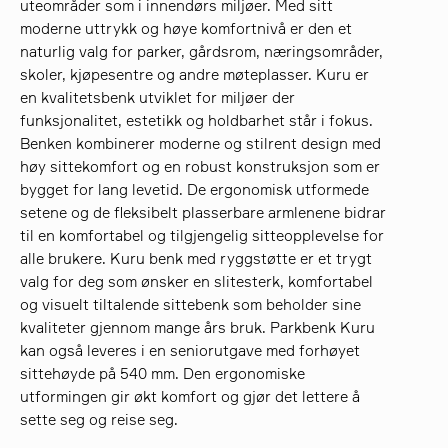
uteområder som i innendørs miljøer. Med sitt
moderne uttrykk og høye komfortnivå er den et
naturlig valg for parker, gårdsrom, næringsområder,
søk
skoler, kjøpesentre og andre møteplasser. Kuru er
en kvalitetsbenk utviklet for miljøer der
funksjonalitet, estetikk og holdbarhet står i fokus.
Benken kombinerer moderne og stilrent design med
høy sittekomfort og en robust konstruksjon som er
bygget for lang levetid. De ergonomisk utformede
setene og de fleksibelt plasserbare armlenene bidrar
til en komfortabel og tilgjengelig sitteopplevelse for
alle brukere. Kuru benk med ryggstøtte er et trygt
valg for deg som ønsker en slitesterk, komfortabel
og visuelt tiltalende sittebenk som beholder sine
kvaliteter gjennom mange års bruk. Parkbenk Kuru
kan også leveres i en seniorutgave med forhøyet
sittehøyde på 540 mm. Den ergonomiske
utformingen gir økt komfort og gjør det lettere å
sette seg og reise seg.