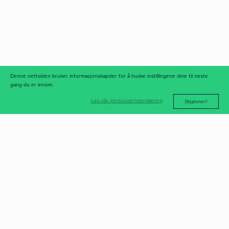
linkedIn
meld deg på
nyhetsbrev
nyhetsarkiv
Denne nettsiden bruker informasjonskapsler for å huske instillingene dine til neste
gang du er innom.
Les vår personvernserklæring
Skjønner!