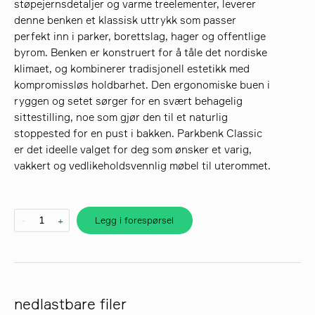
støpejernsdetaljer og varme treelementer, leverer
denne benken et klassisk uttrykk som passer
perfekt inn i parker, borettslag, hager og offentlige
søk
byrom. Benken er konstruert for å tåle det nordiske
klimaet, og kombinerer tradisjonell estetikk med
kompromissløs holdbarhet. Den ergonomiske buen i
ryggen og setet sørger for en svært behagelig
sittestilling, noe som gjør den til et naturlig
stoppested for en pust i bakken. Parkbenk Classic
er det ideelle valget for deg som ønsker et varig,
vakkert og vedlikeholdsvennlig møbel til uterommet.
Legg i forespørsel
-
+
nedlastbare filer