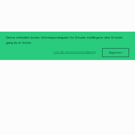
linkedIn
meld deg på
nyhetsbrev
nyhetsarkiv
Denne nettsiden bruker informasjonskapsler for å huske instillingene dine til neste
gang du er innom.
Les vår personvernserklæring
Skjønner!