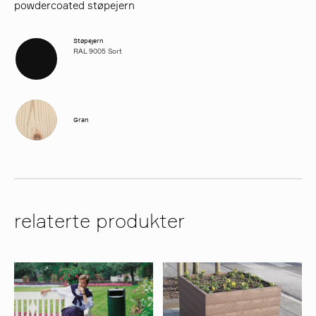
powdercoated støpejern
Støpejern
RAL 9005 Sort
Gran
relaterte produkter