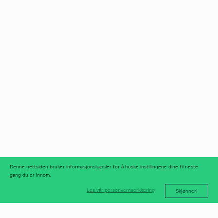
Norfax AS
facebook
Org.nr 975 958 647
instagram
linkedIn
meld deg på
nyhetsbrev
nyhetsarkiv
Denne nettsiden bruker informasjonskapsler for å huske instillingene dine til neste
gang du er innom.
Les vår personvernserklæring
Skjønner!