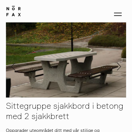
produkter
om oss
kontakt
Sittegruppe sjakkbord i betong
med 2 sjakkbrett
Oppgrader uteområdet ditt med vår stilige og