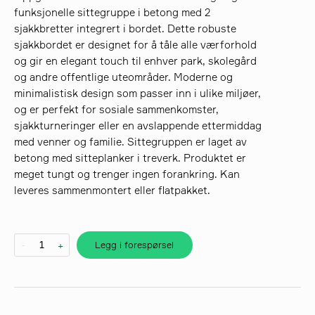
funksjonelle sittegruppe i betong med 2
sjakkbretter integrert i bordet. Dette robuste
søk
sjakkbordet er designet for å tåle alle værforhold
og gir en elegant touch til enhver park, skolegård
og andre offentlige uteområder. Moderne og
minimalistisk design som passer inn i ulike miljøer,
og er perfekt for sosiale sammenkomster,
sjakkturneringer eller en avslappende ettermiddag
med venner og familie. Sittegruppen er laget av
betong med sitteplanker i treverk. Produktet er
meget tungt og trenger ingen forankring. Kan
leveres sammenmontert eller flatpakket.
Legg i forespørsel
-
+