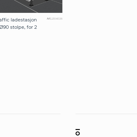
affic ladestasjon
Art.
1304026
Ø90 stolpe, for 2