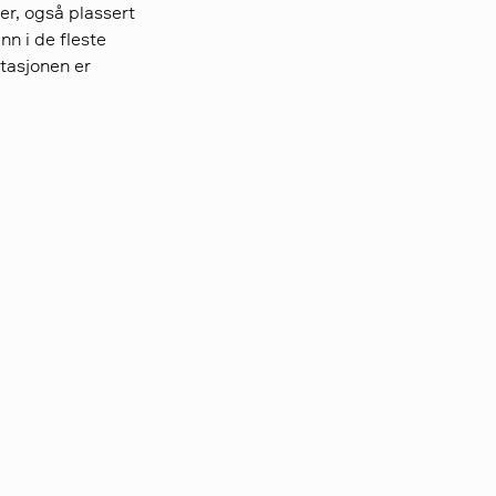
er, også plassert
nn i de fleste
stasjonen er