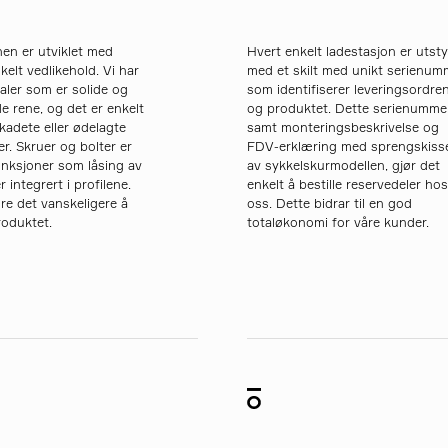
en er utviklet med
Hvert enkelt ladestasjon er utsty
kelt vedlikehold. Vi har
med et skilt med unikt serienum
ialer som er solide og
som identifiserer leveringsordre
de rene, og det er enkelt
og produktet. Dette serienumme
skadete eller ødelagte
samt monteringsbeskrivelse og
. Skruer og bolter er
FDV-erklæring med sprengskiss
funksjoner som låsing av
av sykkelskurmodellen, gjør det
r integrert i profilene.
enkelt å bestille reservedeler ho
øre det vanskeligere å
oss. Dette bidrar til en god
roduktet.
totaløkonomi for våre kunder.