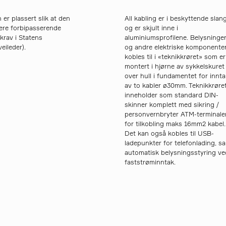
 er plassert slik at den
All kabling er i beskyttende slan
enere forbipasserende
og er skjult inne i
. krav i Statens
aluminiumsprofilene. Belysninge
eileder).
og andre elektriske komponente
kobles til i «teknikkrøret» som er
montert i hjørne av sykkelskuret
over hull i fundamentet for innta
av to kabler ø30mm. Teknikkrøre
inneholder som standard DIN-
skinner komplett med sikring /
personvernbryter ATM-terminale
for tilkobling maks 16mm2 kabel.
Det kan også kobles til USB-
ladepunkter for telefonlading, s
automatisk belysningsstyring ve
faststrøminntak.