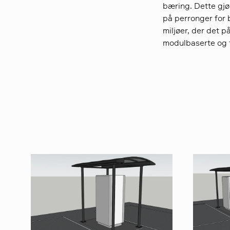
bæring. Dette gjø
på perronger for b
miljøer, der det 
modulbaserte og f