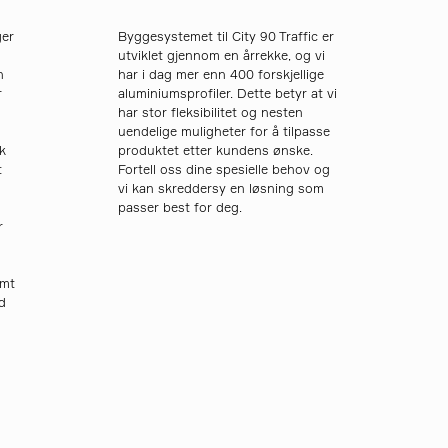
ger
Byggesystemet til City 90 Traffic er
utviklet gjennom en årrekke, og vi
n
har i dag mer enn 400 forskjellige
r
aluminiumsprofiler. Dette betyr at vi
har stor fleksibilitet og nesten
uendelige muligheter for å tilpasse
k
produktet etter kundens ønske.
t
Fortell oss dine spesielle behov og
vi kan skreddersy en løsning som
passer best for deg.
r
amt
d