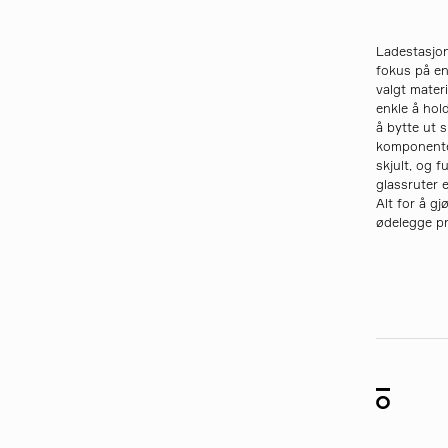
Ladestasjon
fokus på en
valgt mater
enkle å hol
å bytte ut 
komponenter
skjult, og 
glassruter e
Alt for å gj
ødelegge p