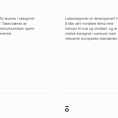
fic leveres i seksjoner
Ladestasjonen er dimensjonert f
r. Taket bæres av
å tåle vårt nordiske klima med
uminiumsstolper spent
hensyn til snø og vindlast, og er
amentet.
statisk beregnet i samsvar med
relevante europeiske standarder.