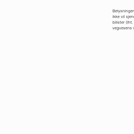
Belysningen
ikke vil sj
bilister (Iht
vegvesens v