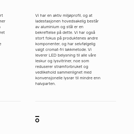
rt
Vi har en aktiv miljøprofil, og at
mer
ladestasjonen hovedsakelig består
n
av aluminium og stål er en
ret
bekreftelse på dette. Vi har også
stort fokus på produktenes andre
e
komponenter, og har selvfølgelig
valgt cromat-fri lakkmetode. Vi
s
leverer LED belysning til alle våre
leskur og lysvitriner, noe som
reduserer strømforbruket og
vedlikehold sammenlignet med
konvensjonelle lysrør til mindre enn
halvparten.