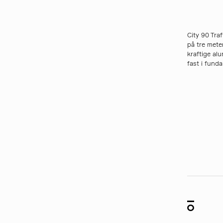
City 90 Traf
på tre mete
kraftige al
fast i fund