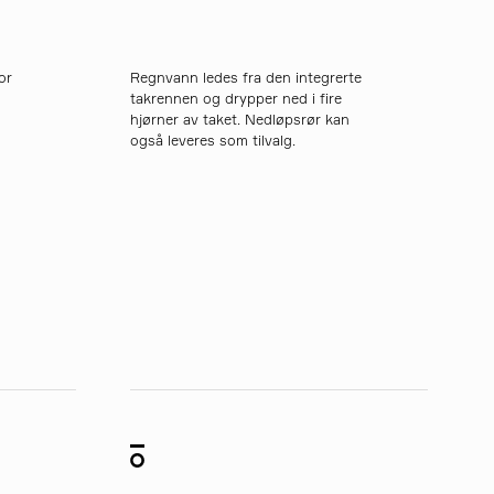
or
Regnvann ledes fra den integrerte
takrennen og drypper ned i fire
hjørner av taket. Nedløpsrør kan
også leveres som tilvalg.