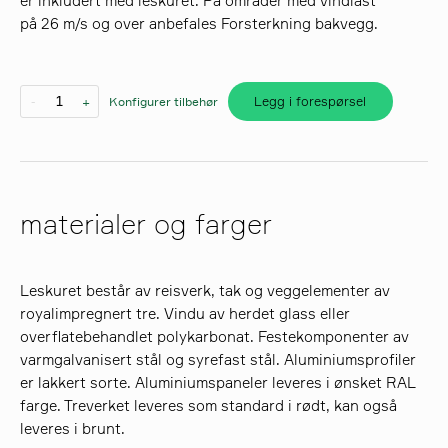
er inkludert med leskuret. På områder med vindlast
på 26 m/s og over anbefales Forsterkning bakvegg.
søk
Legg i forespørsel
-
+
Konfigurer tilbehør
materialer og farger
Leskuret består av reisverk, tak og veggelementer av
royalimpregnert tre. Vindu av herdet glass eller
overflatebehandlet polykarbonat. Festekomponenter av
varmgalvanisert stål og syrefast stål. Aluminiumsprofiler
er lakkert sorte. Aluminiumspaneler leveres i ønsket RAL
farge. Treverket leveres som standard i rødt, kan også
leveres i brunt.