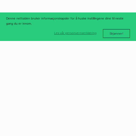
nyhetsarkiv
Denne nettsiden bruker informasjonskapsler for å huske instillingene dine til neste
gang du er innom.
Les vår personvernserklæring
Skjønner!
post@norfax.no
66 80 00 60