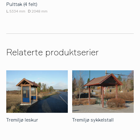
Pulttak (4 felt)
L
5334 mm
D
2048 mm
Relaterte produktserier
Tremiljø leskur
Tremiljø sykkelstall