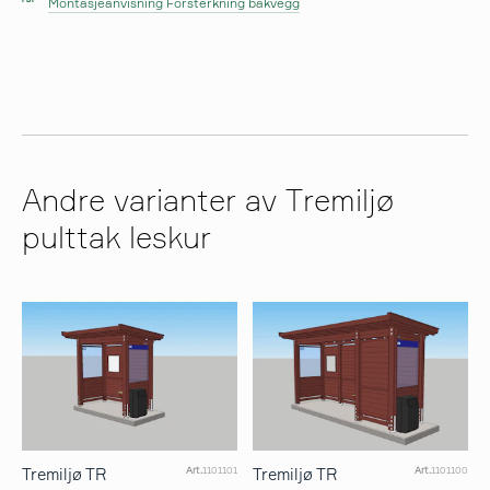
Montasjeanvisning Forsterkning bakvegg
Andre varianter av Tremiljø
pulttak leskur
Tremiljø TR
Tremiljø TR
Art.
1101101
Art.
1101100