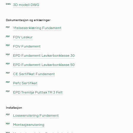
3D modell DWG
DWG
Dokumentasjon og erklæringer
Ytelseserklæring Fundament
PDF
FDV Leskur
PDF
FDV Fundament
PDF
EPD Fundament Lavkarbonklasse 30
PDF
EPD Fundament Lavkarbonklasse 50
PDF
CE Sertifikat Fundament
PDF
Pefc Sertifikat
PDF
EPD Tremiljø Pulttak TR 3 Felt
PDF
Installasjon
Losseanvisning Fundament
PDF
Montasjeanvisning
PDF
PDF