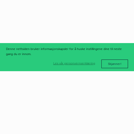
Norfax AS
facebook
Org.nr 975 958 647
instagram
linkedIn
meld deg på
nyhetsbrev
nyhetsarkiv
Denne nettsiden bruker informasjonskapsler for å huske instillingene dine til neste
gang du er innom.
Les vår personvernserklæring
Skjønner!