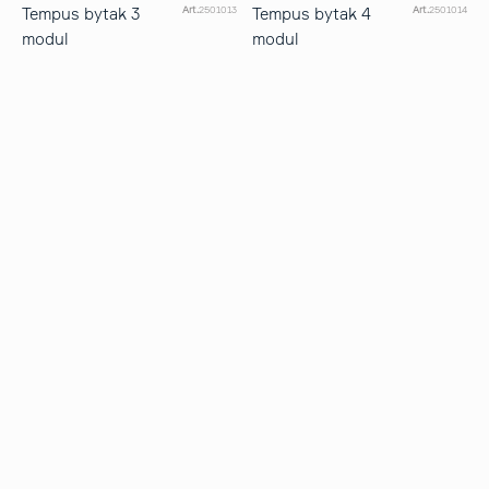
Tempus bytak 3
Tempus bytak 4
Art.
2501013
Art.
2501014
modul
modul