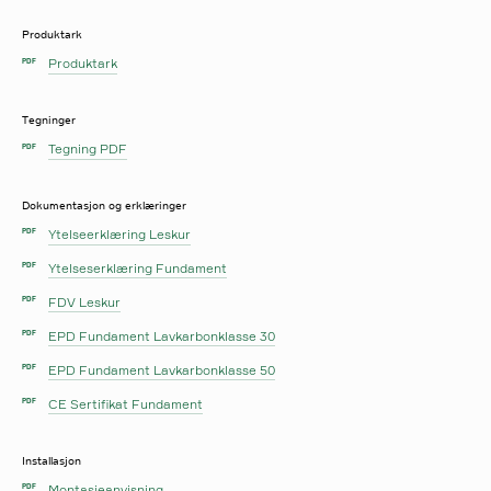
Produktark
Produktark
PDF
Tegninger
Tegning PDF
PDF
Dokumentasjon og erklæringer
Ytelseerklæring Leskur
PDF
Ytelseserklæring Fundament
PDF
FDV Leskur
PDF
EPD Fundament Lavkarbonklasse 30
PDF
EPD Fundament Lavkarbonklasse 50
PDF
CE Sertifikat Fundament
PDF
Installasjon
Montasjeanvisning
PDF