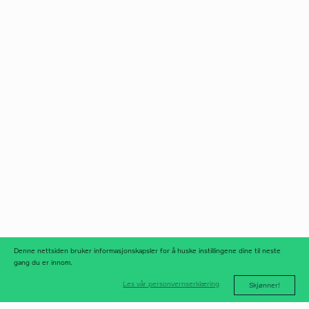
Norfax AS
facebook
Org.nr 975 958 647
instagram
linkedIn
meld deg på
nyhetsbrev
nyhetsarkiv
Denne nettsiden bruker informasjonskapsler for å huske instillingene dine til neste
gang du er innom.
Les vår personvernserklæring
Skjønner!