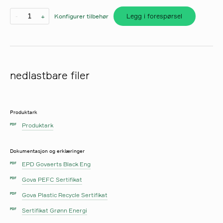
Legg i forespørsel
-
+
Konfigurer tilbehør
søk
nedlastbare filer
Produktark
Produktark
PDF
Dokumentasjon og erklæringer
EPD Govaerts Black Eng
PDF
Gova PEFC Sertifikat
PDF
Gova Plastic Recycle Sertifikat
PDF
Sertifikat Grønn Energi
PDF