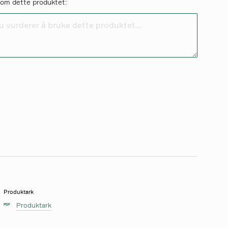
 om dette produktet:
du vurderer å bruke dette produktet...
Produktark
Produktark
PDF