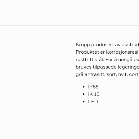
Kropp produsert av ekstrud
Produktet er korrosjonsresi
rustfritt stål. For å unngå
brukes tilpassede legeringer
grå antrasitt, sort, hvit, co
IP66
IK 10
LED