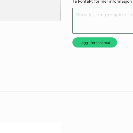
Ta kontakt for mer informasjon
Skriv litt om prosjektet 
Legg i forespørsel