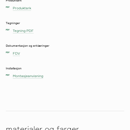
Produktark
Produktark
PDF
Tegninger
Tegning PDF
PDF
Dokumentasjon og erklæringer
FDV
PDF
Installasjon
Montasjeanvisning
PDF
materialer og farger