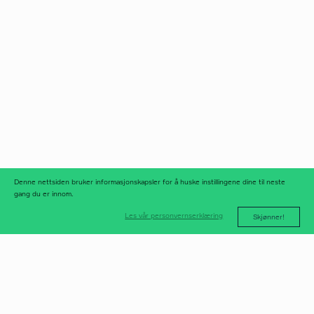
Norfax AS
facebook
Org.nr 975 958 647
instagram
linkedIn
meld deg på
nyhetsbrev
nyhetsarkiv
Denne nettsiden bruker informasjonskapsler for å huske instillingene dine til neste
gang du er innom.
Les vår personvernserklæring
Skjønner!