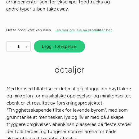
arrangementer som for eksempel foodtrucks og
andre typer urban take away.
søk
Dette produktet kan leies.
Les mer om leie av produkter her
Legg i forespørsel
-
+
detaljer
Med konserttillatelse er det mulig å plugge inn høyttalere
og mikrofon for musikalske opplevelser og minikonserter.
ebenk er et resultat av forskningsprosjektet
"Trygghetsskapende tiltak for levende byrom", med som
grunntanke at mennesker, lys og liv er med på å skape
tryggere omgivelser. ebenk kan plasseres de fleste steder
der folk ferdes, og fungerer som en arena for både
aktivitet og økt trygghetsfølelse.