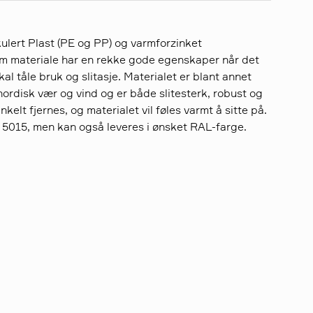
kulert Plast (PE og PP) og varmforzinket
om materiale har en rekke gode egenskaper når det
l tåle bruk og slitasje. Materialet er blant annet
r nordisk vær og vind og er både slitesterk, robust og
enkelt fjernes, og materialet vil føles varmt å sitte på.
 5015, men kan også leveres i ønsket RAL-farge.