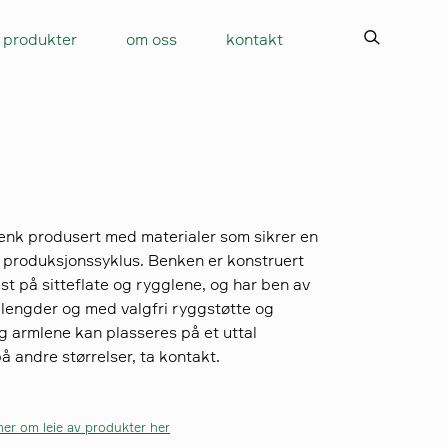
produkter
om oss
kontakt
benk produsert med materialer som sikrer en
g produksjonssyklus. Benken er konstruert
ast på sitteflate og rygglene, og har ben av
 lengder og med valgfri ryggstøtte og
g armlene kan plasseres på et uttal
på andre størrelser, ta kontakt.
er om leie av produkter her