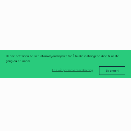
Norfax AS
facebook
Org.nr 975 958 647
instagram
linkedIn
meld deg på
nyhetsbrev
nyhetsarkiv
Denne nettsiden bruker informasjonskapsler for å huske instillingene dine til neste
gang du er innom.
Les vår personvernserklæring
Skjønner!