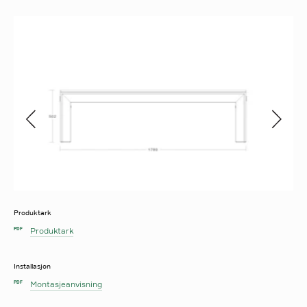
Produktark
Produktark
PDF
Installasjon
Montasjeanvisning
PDF