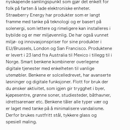
nyskapende samlingspunkt som gjør det enkelt for
folk på farten å lade elektroniske enheter.
Strawberry Energy har produkter som er langt
søk
framme med tanke på teknologi og er basert på
solenergi, som lettere og rimeligere kan installeres i
bybilde og er mer miljøvennlig. De har også vunnet
miljø- og innovasjonspriser for sine produkter i
EU/Brussels, London og San Francisco. Produktene
er levert i 23 land fra Australia til Mexico i tillegg til i
Norge. Smart benkene kombinerer overlegene
digitale tjenester med enkelheten til vanlige
utemøbler. Benkene er solcelledrevet, har avanserte
løsninger og digitale funksjoner. Flott for bruk der
du ønsker aktivitet, som igjen gir trygghet i byer,
kjøpesentre, grønne soner, studiesteder, båthavner,
idrettsarenaer etc. Benkene tåler alle typer vær og
er laget med tanke på å minimalisere vandalisme.
Derfor brukes rustfritt stål, tykkere glass og
spesiell maling.