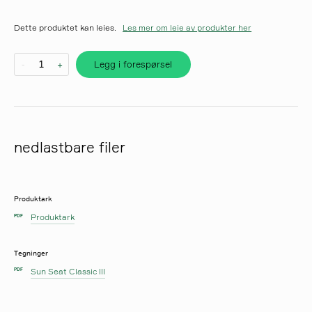
Dette produktet kan leies.
Les mer om leie av produkter her
Legg i forespørsel
-
+
nedlastbare filer
Produktark
Produktark
PDF
Tegninger
Sun Seat Classic III
PDF