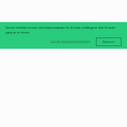
nyhetsbrev
nyhetsarkiv
Denne nettsiden bruker informasjonskapsler for å huske instillingene dine til neste
gang du er innom.
Les vår personvernserklæring
Skjønner!
post@norfax.no