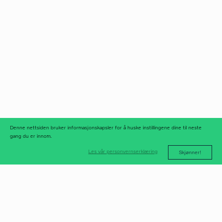
Norfax AS
facebook
Org.nr 975 958 647
instagram
linkedIn
meld deg på
nyhetsbrev
nyhetsarkiv
Denne nettsiden bruker informasjonskapsler for å huske instillingene dine til neste
gang du er innom.
Les vår personvernserklæring
Skjønner!