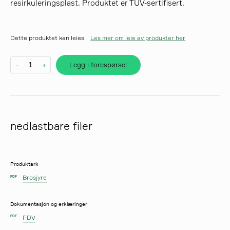
resirkuleringsplast. Produktet er TÜV-sertifisert.
søk
Dette produktet kan leies.
Les mer om leie av produkter her
Legg i forespørsel
-
+
nedlastbare filer
Produktark
Brosjyre
PDF
Dokumentasjon og erklæringer
FDV
PDF