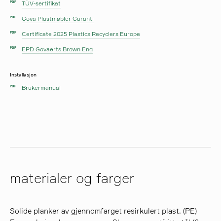
TÜV-sertifikat
PDF
Gova Plastmøbler Garanti
PDF
Certificate 2025 Plastics Recyclers Europe
PDF
EPD Govaerts Brown Eng
PDF
Installasjon
Brukermanual
PDF
materialer og farger
Solide planker av gjennomfarget resirkulert plast. (PE)