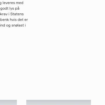
gg leveres med
 godt lys på
 krav i Statens
benk hvis det er
ind og snølast i