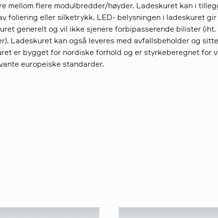
re mellom flere modulbredder/høyder. Ladeskuret kan i tille
 av foliering eller silketrykk. LED- belysningen i ladeskuret gir
uret generelt og vil ikke sjenere forbipasserende bilister (iht.
r). Ladeskuret kan også leveres med avfallsbeholder og sitte
ret er bygget for nordiske forhold og er styrkeberegnet for v
vante europeiske standarder.