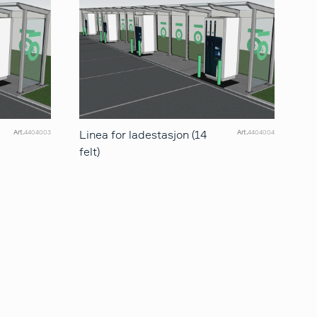
Linea for ladestasjon (14
Art.
4404003
Art.
4404004
felt)