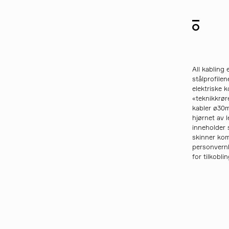
All kabling e
stålprofile
elektriske 
«teknikkrør
kabler ø30m
hjørnet av l
inneholder
skinner kom
personvernb
for tilkobl