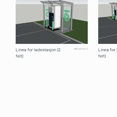
Linea for ladestasjon (2
Linea for 
Art.
4404001
felt)
felt)