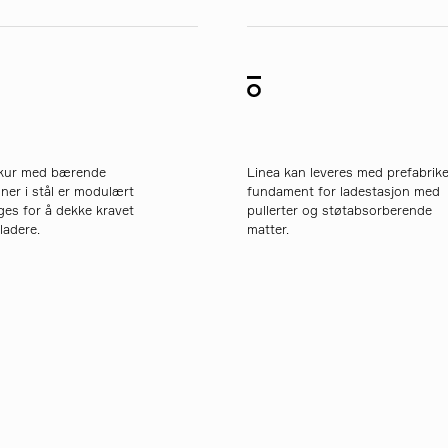
skur med bærende
Linea kan leveres med prefabrike
ner i stål er modulært
fundament for ladestasjon med
es for å dekke kravet
pullerter og støtabsorberende
 ladere.
matter.