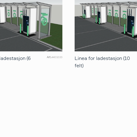
ladestasjon (6
Linea for ladestasjon (10
Art.
4401033
felt)