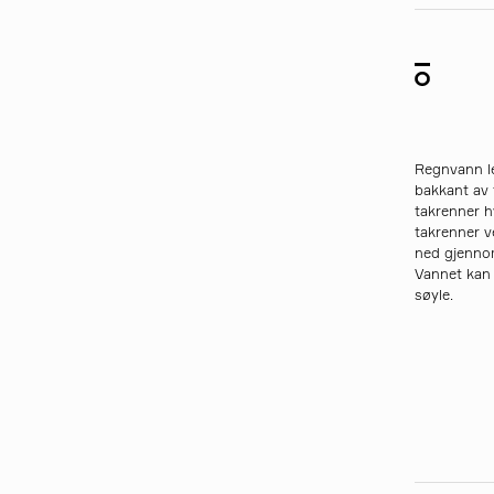
Regnvann le
bakkant av t
takrenner h
takrenner v
ned gjennom
Vannet kan 
søyle.