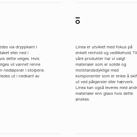
des via dryppkant i
Linea er utviklet med fokus på
aket eller ned i
enkelt renhold og vedlikehold. Ti
vis dette velges. Hvis
våre produkter har vi valgt
elges vil vannet renne
materialer som er solide og
 nedløpsrør i stolpene.
motstandsdyktige med
ledes ut i nedkant av
komponenter som er enkle å skif
ut ved påkjørsler eller hærverk.
Linea kan også leveres med and
materialer enn glass hvis dette
ønskes.