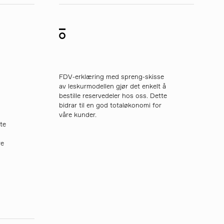
FDV-erklæring med spreng-skisse
l
av leskurmodellen gjør det enkelt å
bestille reservedeler hos oss. Dette
bidrar til en god totaløkonomi for
våre kunder.
te
re