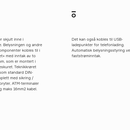
r skjult inne i
Det kan også kobles til USB-
ne. Belysningen og andre
ladepunkter for telefonlading.
komponenter kobles til i
Automatisk belysningsstyring v
et» med inntak av to
faststrøminntak.
m, som er montert i
eskuret. Teknikkrøret
 som standard DIN-
plett med sikring /
ryter, ATM-terminaler
ing maks 16mm2 kabel.