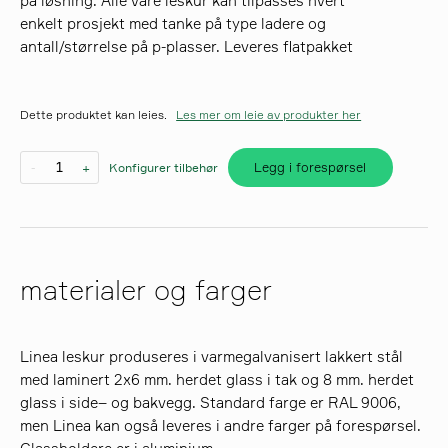
på løsning. Alle våre leskur kan tilpasses hvert
enkelt prosjekt med tanke på type ladere og
antall/størrelse på p-plasser. Leveres flatpakket
søk
Dette produktet kan leies.
Les mer om leie av produkter her
Legg i forespørsel
-
+
Konfigurer tilbehør
materialer og farger
Linea leskur produseres i varmegalvanisert lakkert stål
med laminert 2x6 mm. herdet glass i tak og 8 mm. herdet
glass i side– og bakvegg. Standard farge er RAL 9006,
men Linea kan også leveres i andre farger på forespørsel.