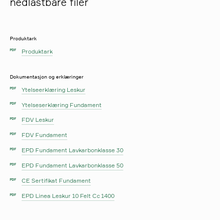
nedlastbare filer
Produktark
Produktark
PDF
Dokumentasjon og erklæringer
Ytelseerklæring Leskur
PDF
Ytelseserklæring Fundament
PDF
FDV Leskur
PDF
FDV Fundament
PDF
EPD Fundament Lavkarbonklasse 30
PDF
EPD Fundament Lavkarbonklasse 50
PDF
CE Sertifikat Fundament
PDF
EPD Linea Leskur 10 Felt Cc 1400
PDF