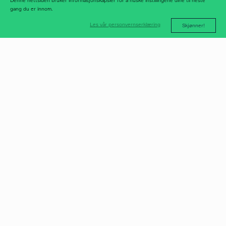
Denne nettsiden bruker informasjonskapsler for å huske instillingene dine til neste
gang du er innom.
Les vår personvernserklæring
Skjønner!
post@norfax.no
66 80 00 60