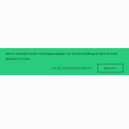
Org.nr 975 958 647
instagram
linkedIn
meld deg på
nyhetsbrev
nyhetsarkiv
Denne nettsiden bruker informasjonskapsler for å huske instillingene dine til neste
gang du er innom.
Les vår personvernserklæring
Skjønner!