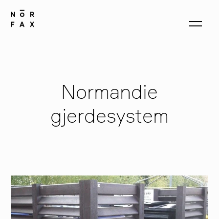
produkter
Normandie
gjerdesystem
om oss
kontakt