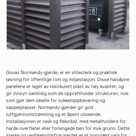
søk
Govas Normandy-gjerde, er en slitesterk og praktisk
løsning for offentlige rom og miljøstasjon. Disse halvåpne
panelene er laget av resirkulert plast av høy kvalitet, og
gir innsyn samtidig som de opprettholder strukturen, noe
som gjør dem ideelle for sykkeloppbevaring og
søppelplasser. Normandy-gjerder gir god
luftgjennomstrømning og et åpent utseende.
Installasjonen er rask og fleksibel, med metallholdere for
harde overflater eller forlengede ben for myk grunn. Dette
sterke og vedlikeholdsfrie gjerdet er et populært valg for