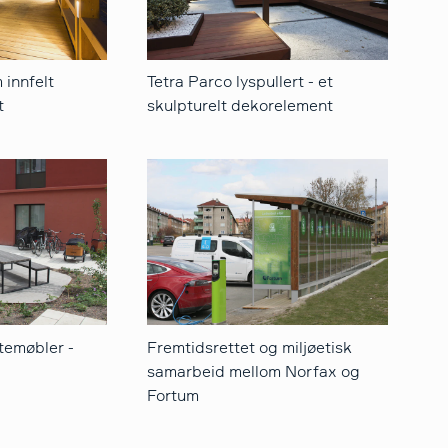
 innfelt
Tetra Parco lyspullert - et
t
skulpturelt dekorelement
utemøbler -
Fremtidsrettet og miljøetisk
samarbeid mellom Norfax og
Fortum