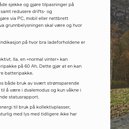
de sjekke og gjøre tilpasninger på
n samt redusere drifts- og
øre via PC, mobil eller nettbrett
 hva grunnbelysningen skal være og hvor
 indikasjon på hvor bra ladeforholdene er
tivt. Ila. en «normal vinter» kan
ripakke på 60 Ah. Dette gjør at en kan
re batteripakke.
ldes både bruk av svært strømsparende
til å være i dvalemodus og kun våkne i
nde statusrapport.
nergi til bruk på kollektivplasser,
turlig med lys med tidligere ikke har