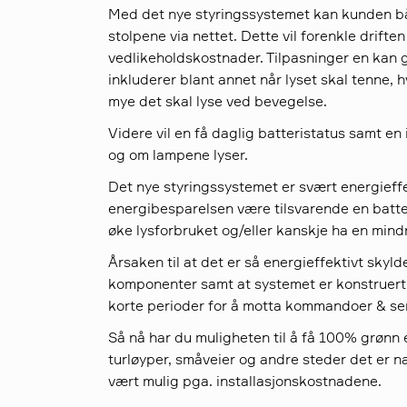
Med det nye styringssystemet kan kunden bå
stolpene via nettet. Dette vil forenkle drifte
vedlikeholdskostnader. Tilpasninger en kan gj
inkluderer blant annet når lyset skal tenne,
mye det skal lyse ved bevegelse.
Videre vil en få daglig batteristatus samt en
og om lampene lyser.
Det nye styringssystemet er svært energieffek
energibesparelsen være tilsvarende en batte
øke lysforbruket og/eller kanskje ha en mind
Årsaken til at det er så energieffektivt sky
komponenter samt at systemet er konstruert 
korte perioder for å motta kommandoer & se
Så nå har du muligheten til å få 100% grønn e
turløyper, småveier og andre steder det er na
vært mulig pga. installasjonskostnadene.