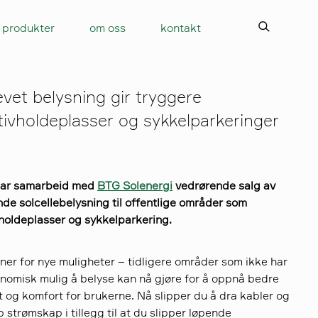
produkter
om oss
kontakt
evet belysning gir tryggere
ktivholdeplasser og sykkelparkeringer
har samarbeid med
BTG Solenergi
vedrørende salg av
ende solcellebelysning til offentlige områder som
vholdeplasser og sykkelparkering.
ner for nye muligheter – tidligere områder som ikke har
nomisk mulig å belyse kan nå gjøre for å oppnå bedre
t og komfort for brukerne. Nå slipper du å dra kabler og
 strømskap i tillegg til at du slipper løpende