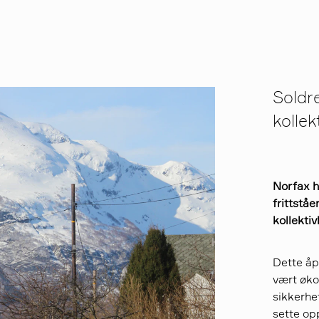
Soldr
kolle
Norfax 
frittstå
kollekti
Dette åp
vært øko
sikkerhe
sette opp