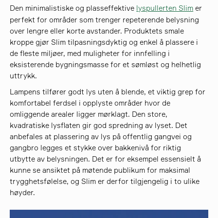
Den minimalistiske og plasseffektive
lyspullerten Slim
er
perfekt for områder som trenger repeterende belysning
over lengre eller korte avstander. Produktets smale
kroppe gjør Slim tilpasningsdyktig og enkel å plassere i
de fleste miljøer, med muligheter for innfelling i
eksisterende bygningsmasse for et sømløst og helhetlig
uttrykk.
Lampens tilfører godt lys uten å blende, et viktig grep for
komfortabel ferdsel i opplyste områder hvor de
omliggende arealer ligger mørklagt. Den store,
kvadratiske lysflaten gir god spredning av lyset. Det
anbefales at plassering av lys på offentlig gangvei og
gangbro legges et stykke over bakkenivå for riktig
utbytte av belysningen. Det er for eksempel essensielt å
kunne se ansiktet på møtende publikum for maksimal
trygghetsfølelse, og Slim er derfor tilgjengelig i to ulike
høyder.