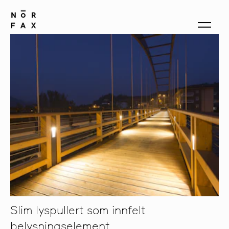
produkter
om oss
kontakt
Slim lyspullert som innfelt
belysningselement