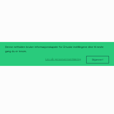
Norfax AS
facebook
Org.nr 975 958 647
instagram
linkedIn
meld deg på
nyhetsbrev
nyhetsarkiv
Denne nettsiden bruker informasjonskapsler for å huske instillingene dine til neste
gang du er innom.
Les vår personvernserklæring
Skjønner!