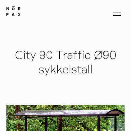
produkter
City 90 Traffic Ø90
sykkelstall
om oss
kontakt