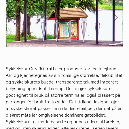
søk
Sykkelskur City 90 Traffic er produsert av Team Tejbrant
AB, og kjennetegnes av sin romslige størrelse, fleksibilitet
og sykkelskurets buede, transparente tak med integrert
belysning og midstilt bæring. Dette gjør sykkelskuret
godt egnet til bruk på større terminaler, også plassert på
perronger for bruk fra to sider. Det tidløse designet gjør
at sykkelskuret passer inn i de fleste miljøer, der det på en
diskret måte lar omgivelsene dominere gatebildet.
Sykkelskuret er modulbaserte og finnes i flere utførelser,
med og uten skjermvegger. Alle leskurene i serien levers