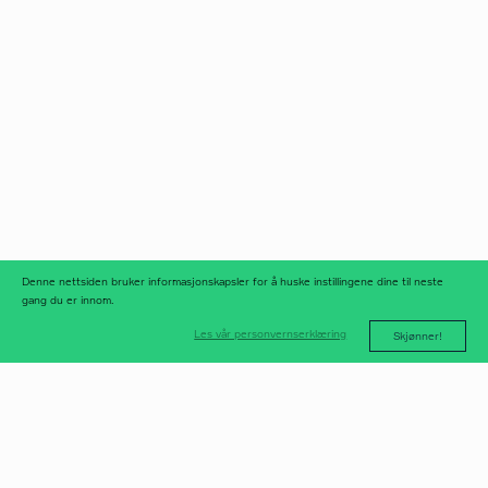
Norfax AS
facebook
Org.nr 975 958 647
instagram
linkedIn
meld deg på
nyhetsbrev
nyhetsarkiv
Denne nettsiden bruker informasjonskapsler for å huske instillingene dine til neste
gang du er innom.
Les vår personvernserklæring
Skjønner!