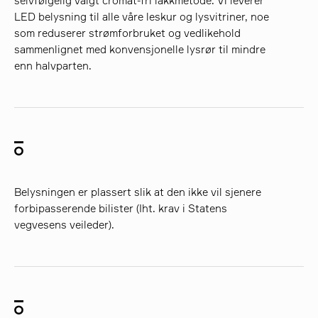
selvfølgelig valgt cromat-fri lakkmetode. Vi leverer
LED belysning til alle våre leskur og lysvitriner, noe
som reduserer strømforbruket og vedlikehold
sammenlignet med konvensjonelle lysrør til mindre
enn halvparten.
Belysningen er plassert slik at den ikke vil sjenere
forbipasserende bilister (Iht. krav i Statens
vegvesens veileder).