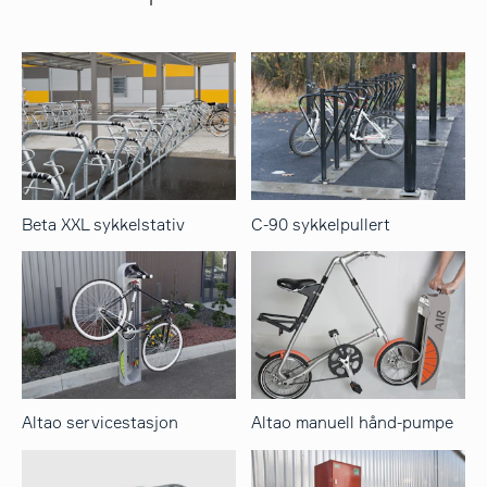
Beta XXL sykkelstativ
C-90 sykkelpullert
Altao servicestasjon
Altao manuell hånd-pumpe