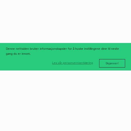
linkedIn
meld deg på
nyhetsbrev
nyhetsarkiv
Denne nettsiden bruker informasjonskapsler for å huske instillingene dine til neste
gang du er innom.
Les vår personvernserklæring
Skjønner!