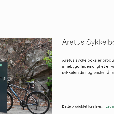
Aretus Sykkelb
Aretus sykkelboks er prod
innebygd lademulighet er val
sykkelen din, og ønsker å l
Dette produktet kan leies.
Les m