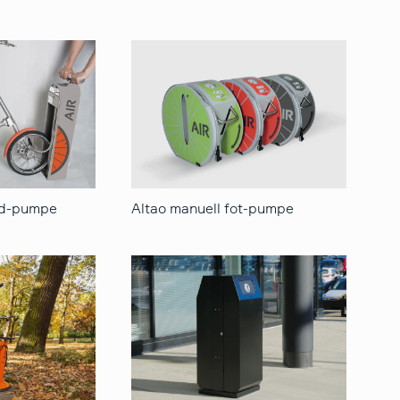
nd-pumpe
Altao manuell fot-pumpe