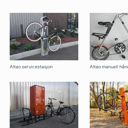
Altao servicestasjon
Altao manuell hå