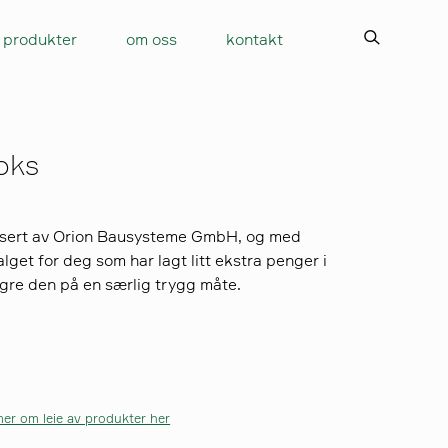
produkter
om oss
kontakt
oks
usert av Orion Bausysteme GmbH, og med
get for deg som har lagt litt ekstra penger i
agre den på en særlig trygg måte.
er om leie av produkter her