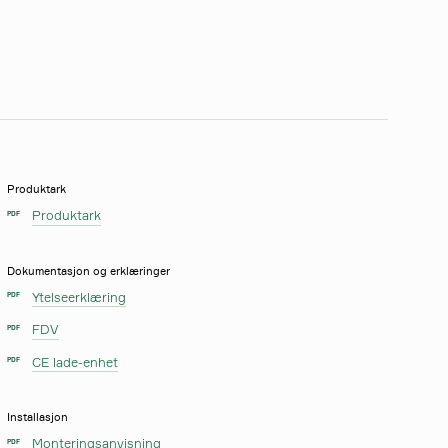
Produktark
Produktark
PDF
Dokumentasjon og erklæringer
Ytelseerklæring
PDF
FDV
PDF
CE lade-enhet
PDF
Installasjon
Monteringsanvisning
PDF