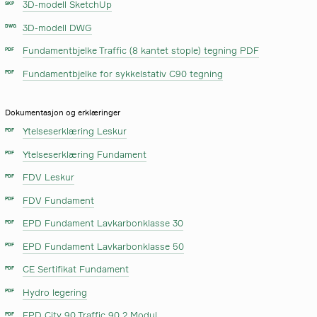
3D-modell SketchUp
SKP
3D-modell DWG
DWG
Fundamentbjelke Traffic (8 kantet stople) tegning PDF
PDF
Fundamentbjelke for sykkelstativ C90 tegning
PDF
Dokumentasjon og erklæringer
Ytelseserklæring Leskur
PDF
Ytelseserklæring Fundament
PDF
FDV Leskur
PDF
FDV Fundament
PDF
EPD Fundament Lavkarbonklasse 30
PDF
EPD Fundament Lavkarbonklasse 50
PDF
CE Sertifikat Fundament
PDF
Hydro legering
PDF
EPD City 90 Traffic 90 2 Modul
PDF