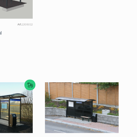
Art.
1305012
l