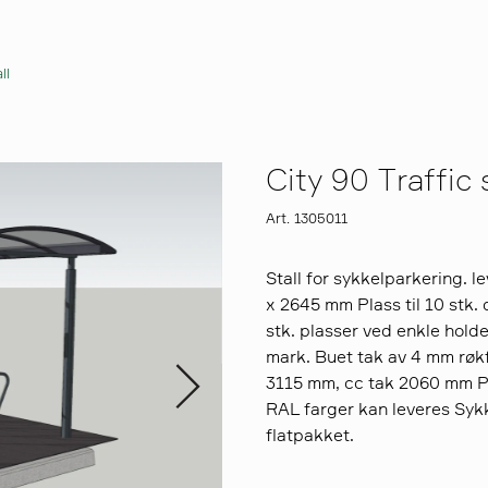
ll
City 90 Traffic 
Art. 1305011
Stall for sykkelparkering. l
x 2645 mm Plass til 10 stk. 
stk. plasser ved enkle hol
mark. Buet tak av 4 mm røk
3115 mm, cc tak 2060 mm P
RAL farger kan leveres Sykk
flatpakket.