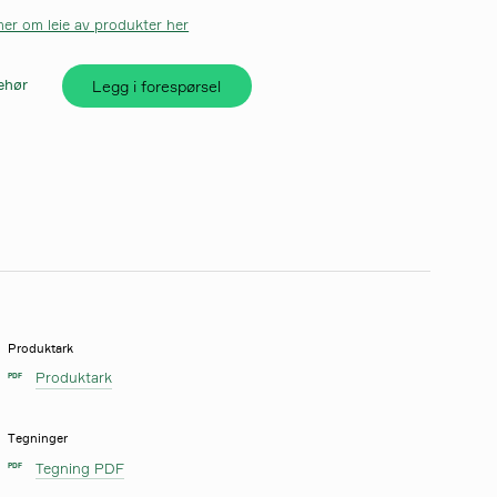
er om leie av produkter her
Legg i forespørsel
behør
Produktark
Produktark
PDF
Tegninger
Tegning PDF
PDF