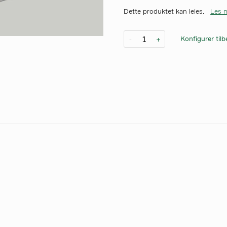
Dette produktet kan leies.
Les m
Konfigurer til
-
+