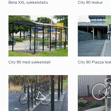
Beta XXL sykkelstativ
City 90 leskur
City 90 med sykkelstall
City 90 Piazza les