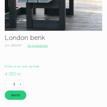
London benk
Art. 2901047
Se produktside
Priser er ex. mva. og frakt.
4 350 kr
-
+
Bestill