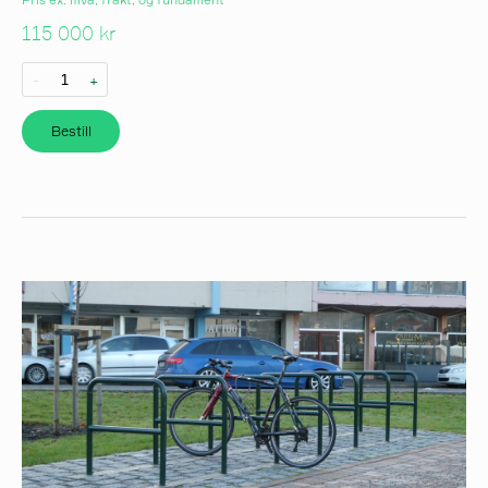
115 000 kr
-
+
Bestill