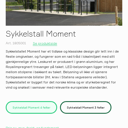
Sykkelstall Moment
Art. 1805001
Se produktside
Sykkelstallet Moment har et tidløse og klassiske design glir lett inn i de
fleste omgivelser, og fungerer som en rød tråd i lokalmiljøet med sitt
gjenkjennelige ytre. Leskuret er produsert i grønn aluminium, og har
Royalimpregnert trevanger på taket. LED-belysningen ligger integrert
mellom stolpene i bakkant av taket. Belysning vil ikke vil sjenere
forbipasserende bilister (Iht. krav i Statens vegvesens veileder).
Sykkelstallet er bygget for det norske klima og er styrkeberegnet for
vind og snølast i samsvar med relevante europeiske standarder.
Sykkelstall Moment 4 felter
Sykkelstall Moment 3 felter
Pris ex. mva, frakt, og fundament