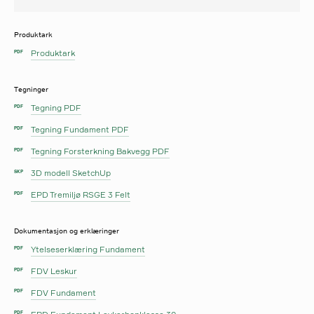
Produktark
Produktark
PDF
Tegninger
Tegning PDF
PDF
Tegning Fundament PDF
PDF
Tegning Forsterkning Bakvegg PDF
PDF
3D modell SketchUp
SKP
EPD Tremiljø RSGE 3 Felt
PDF
Dokumentasjon og erklæringer
Ytelseserklæring Fundament
PDF
FDV Leskur
PDF
FDV Fundament
PDF
PDF