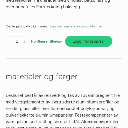
med leskuret. På områder med vindlast på 26 m/s og
over anbefales Forsterkning bakvegg.
søk
Dette produktet kan leies.
Les mer om leie av produkter her
Legg i forespørsel
-
+
Konfigurer tilbehør
materialer og farger
Leskuret består av reisverk og tak av royalimpregnert tre
med veggelementer av ekstruderte aluminiumsprofiler og
herdet glass eller overflatebehandlet polykarbonat, og
pulverlakkerte aluminiumspaneler. Festekomponenter av
varmgalvanisert stål og syrefast stål. Aluminiumsprofiler