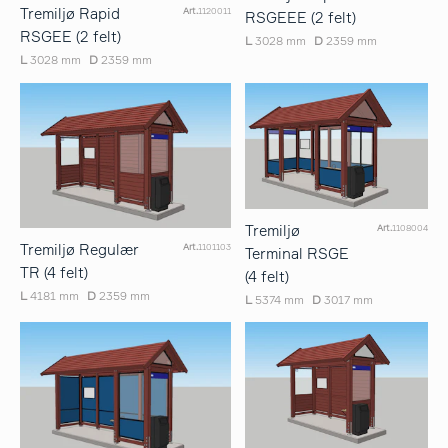
Tremiljø Rapid
Art.
1120011
RSGEEE (2 felt)
RSGEE (2 felt)
L
3028 mm
D
2359 mm
L
3028 mm
D
2359 mm
Tremiljø
Art.
1108004
Tremiljø Regulær
Art.
1101103
Terminal RSGE
TR (4 felt)
(4 felt)
L
4181 mm
D
2359 mm
L
5374 mm
D
3017 mm