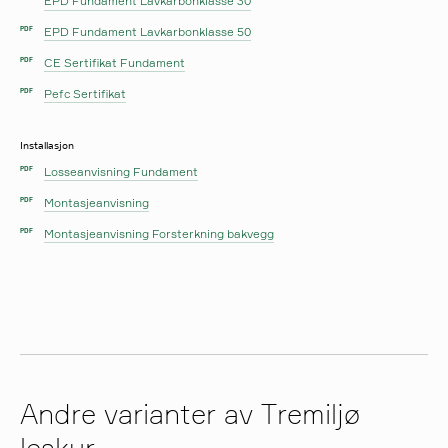
EPD Fundament Lavkarbonklasse 30
EPD Fundament Lavkarbonklasse 50
PDF
CE Sertifikat Fundament
PDF
Pefc Sertifikat
PDF
Installasjon
Losseanvisning Fundament
PDF
Montasjeanvisning
PDF
Montasjeanvisning Forsterkning bakvegg
PDF
Andre varianter av Tremiljø