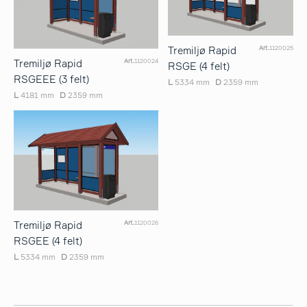
Tremiljø Rapid
Art.
1120025
Tremiljø Rapid
Art.
1120024
RSGE (4 felt)
RSGEEE (3 felt)
L
5334 mm
D
2359 mm
L
4181 mm
D
2359 mm
Tremiljø Rapid
Art.
1120026
RSGEE (4 felt)
L
5334 mm
D
2359 mm