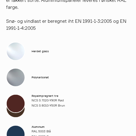
er lakkert sorte. Aluminiumspaneler leveres i ønsket RAL
farge.
Snø- og vindlast er beregnet iht EN 1991-1-3:2005 og EN
1991-1-4:2005
Herdet glass
Polykarbonat
Royalimpregnert tre
NCS S 7020-Y90R Rød
NCS S 8010-Y50R Brun
Aluminium
RAL 5003 Blå