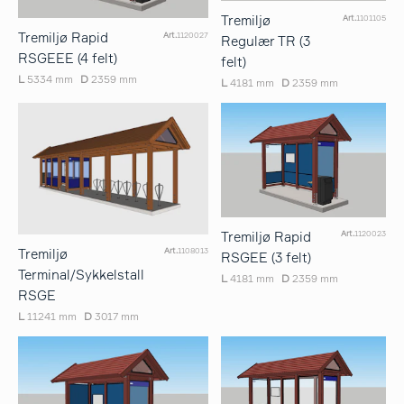
Tremiljø
Art.
1101105
Tremiljø Rapid
Art.
1120027
Regulær TR (3
RSGEEE (4 felt)
felt)
L
5334 mm
D
2359 mm
L
4181 mm
D
2359 mm
Tremiljø Rapid
Art.
1120023
Tremiljø
Art.
1108013
RSGEE (3 felt)
Terminal/Sykkelstall
L
4181 mm
D
2359 mm
RSGE
L
11241 mm
D
3017 mm