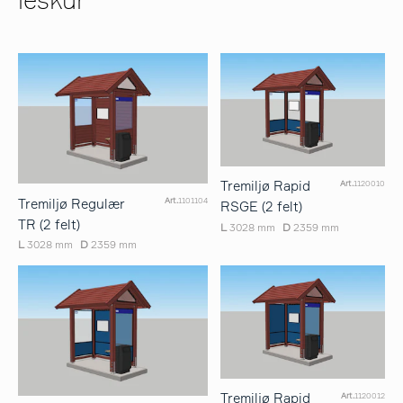
leskur
Tremiljø Rapid
Art.
1120010
Tremiljø Regulær
Art.
1101104
RSGE (2 felt)
TR (2 felt)
L
3028 mm
D
2359 mm
L
3028 mm
D
2359 mm
Tremiljø Rapid
Art.
1120012