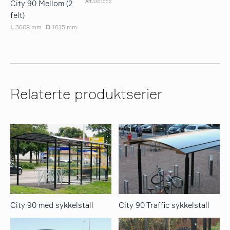
City 90 Mellom (2
Art.
1301002
felt)
L
3608 mm
D
1615 mm
Relaterte produktserier
City 90 med sykkelstall
City 90 Traffic sykkelstall