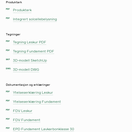
Produktark
Produktark
PDF
Integrert solcellebelysning
PDF
Tegninger
Tegning Leskur PDF
PDF
Tegning Fundament PDF
PDF
3D-modell SketchUp
SKP
3D-modell DWG
DWG
Dokumentasjon og erklæringer
Ytelseserklæring Leskur
PDF
Ytelseserklæring Fundament
PDF
FDV Leskur
PDF
FDV Fundament
PDF
EPD Fundament Lavkarbonklasse 30
PDF