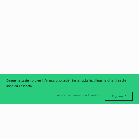
Norfax AS
facebook
Org.nr 975 958 647
instagram
linkedIn
meld deg på
nyhetsbrev
nyhetsarkiv
Denne nettsiden bruker informasjonskapsler for å huske instillingene dine til neste
gang du er innom.
Les vår personvernserklæring
Skjønner!