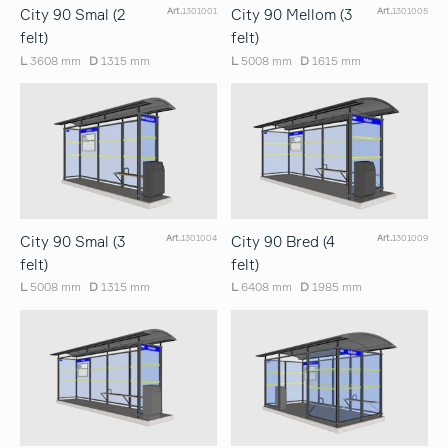
City 90 Smal (2
City 90 Mellom (3
Art.
1301001
Art.
1301005
felt)
felt)
L
3608 mm
D
1315 mm
L
5008 mm
D
1615 mm
City 90 Smal (3
City 90 Bred (4
Art.
1301004
Art.
1301009
felt)
felt)
L
5008 mm
D
1315 mm
L
6408 mm
D
1985 mm