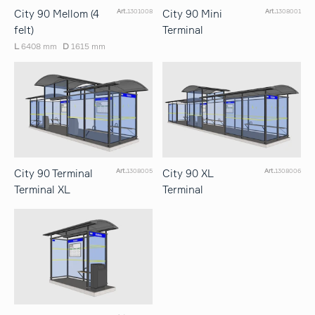
City 90 Mellom (4
City 90 Mini
Art.
1301008
Art.
1308001
felt)
Terminal
L
6408 mm
D
1615 mm
City 90 Terminal
City 90 XL
Art.
1308005
Art.
1308006
Terminal XL
Terminal