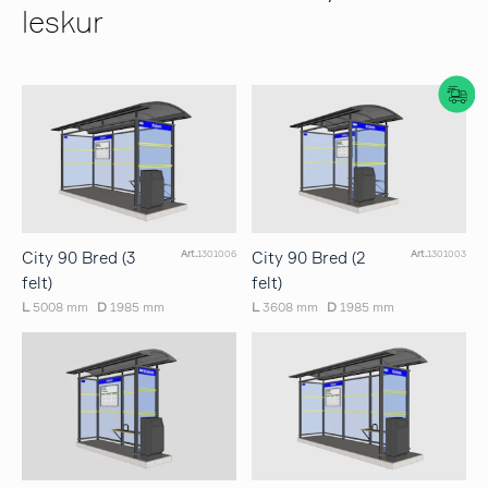
leskur
City 90 Bred (3
City 90 Bred (2
Art.
1301006
Art.
1301003
felt)
felt)
L
5008 mm
D
1985 mm
L
3608 mm
D
1985 mm