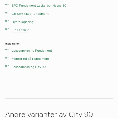
EPD Fundament Lavkarbonklasse 50
PDF
CE Sertifikat Fundament
PDF
Hydro legering
PDF
EPD Leskur
PDF
Installasjon
Losseanvisning Fundament
PDF
Montering på Fundament
PDF
Losseanvisning City 90
PDF
Andre varianter av City 90