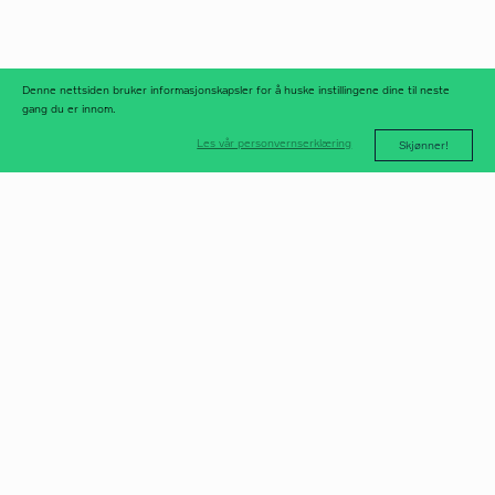
nyhetsarkiv
Denne nettsiden bruker informasjonskapsler for å huske instillingene dine til neste
gang du er innom.
Les vår personvernserklæring
Skjønner!
post@norfax.no