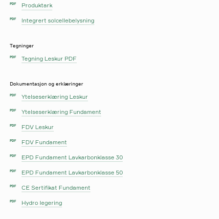
Produktark
PDF
Integrert solcellebelysning
PDF
Tegninger
Tegning Leskur PDF
PDF
Dokumentasjon og erklæringer
Ytelseserklæring Leskur
PDF
Ytelseserklæring Fundament
PDF
FDV Leskur
PDF
FDV Fundament
PDF
EPD Fundament Lavkarbonklasse 30
PDF
EPD Fundament Lavkarbonklasse 50
PDF
CE Sertifikat Fundament
PDF
Hydro legering
PDF