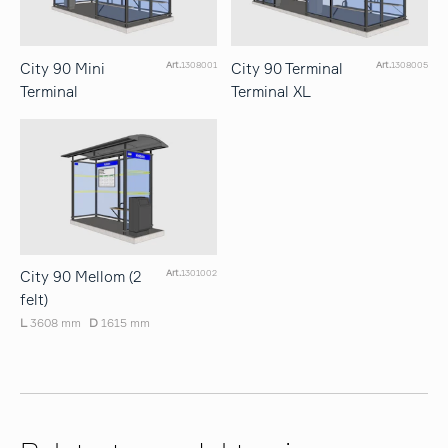
City 90 Mini
City 90 Terminal
Art.
1308001
Art.
1308005
Terminal
Terminal XL
City 90 Mellom (2
Art.
1301002
felt)
L
3608 mm
D
1615 mm