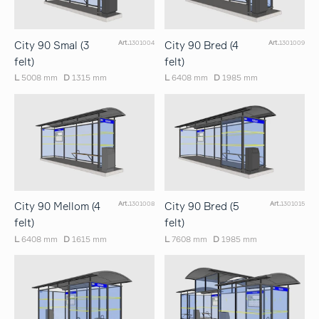
City 90 Smal (3
City 90 Bred (4
Art.
1301004
Art.
1301009
felt)
felt)
L
5008 mm
D
1315 mm
L
6408 mm
D
1985 mm
City 90 Mellom (4
City 90 Bred (5
Art.
1301008
Art.
1301015
felt)
felt)
L
6408 mm
D
1615 mm
L
7608 mm
D
1985 mm