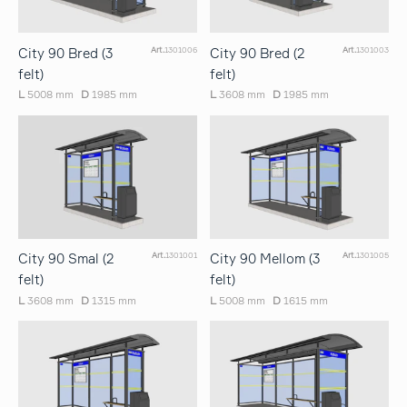
City 90 Bred (3
City 90 Bred (2
Art.
1301006
Art.
1301003
felt)
felt)
L
5008 mm
D
1985 mm
L
3608 mm
D
1985 mm
City 90 Smal (2
City 90 Mellom (3
Art.
1301001
Art.
1301005
felt)
felt)
L
3608 mm
D
1315 mm
L
5008 mm
D
1615 mm