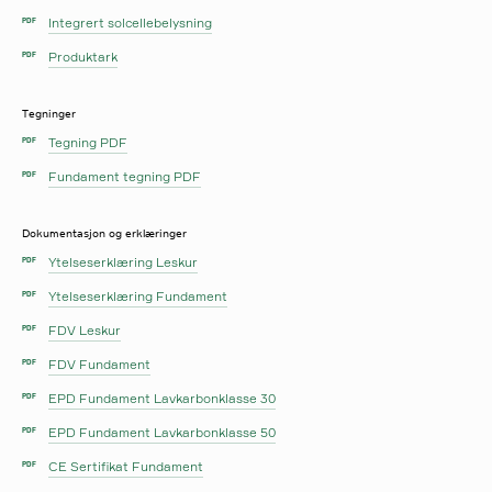
Integrert solcellebelysning
PDF
Produktark
PDF
Tegninger
Tegning PDF
PDF
Fundament tegning PDF
PDF
Dokumentasjon og erklæringer
Ytelseserklæring Leskur
PDF
Ytelseserklæring Fundament
PDF
FDV Leskur
PDF
FDV Fundament
PDF
EPD Fundament Lavkarbonklasse 30
PDF
EPD Fundament Lavkarbonklasse 50
PDF
CE Sertifikat Fundament
PDF