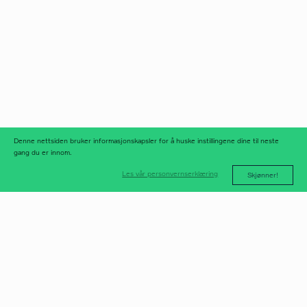
Norfax AS
facebook
Org.nr 975 958 647
instagram
linkedIn
meld deg på
nyhetsbrev
nyhetsarkiv
Denne nettsiden bruker informasjonskapsler for å huske instillingene dine til neste
gang du er innom.
Les vår personvernserklæring
Skjønner!