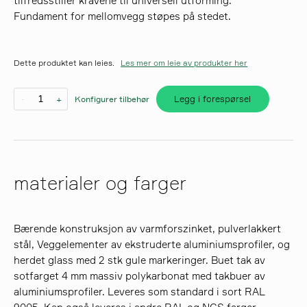
tilfredsstiller kravene til universell utforming.
Fundament for mellomvegg støpes på stedet.
søk
Dette produktet kan leies.
Les mer om leie av produkter her
Legg i forespørsel
-
+
Konfigurer tilbehør
materialer og farger
Bærende konstruksjon av varmforszinket, pulverlakkert
stål, Veggelementer av ekstruderte aluminiumsprofiler, og
herdet glass med 2 stk gule markeringer. Buet tak av
sotfarget 4 mm massiv polykarbonat med takbuer av
aluminiumsprofiler. Leveres som standard i sort RAL