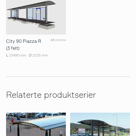
City 90 Piazza R
Art.
1301054
(3 felt)
L
15490 mm
D
2235 mm
Relaterte produktserier