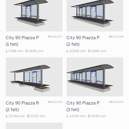
City 90 Piazza P
City 90 Piazza P
Art.
1301057
Art.
1301058
(1 felt)
(2 felt)
L
5788 mm
D
2645 mm
L
10268 mm
D
2645 mm
City 90 Piazza R
City 90 Piazza P
Art.
1301053
Art.
1301059
(2 felt)
(3 felt)
L
10764 mm
D
2235 mm
L
14758 mm
D
2645 mm