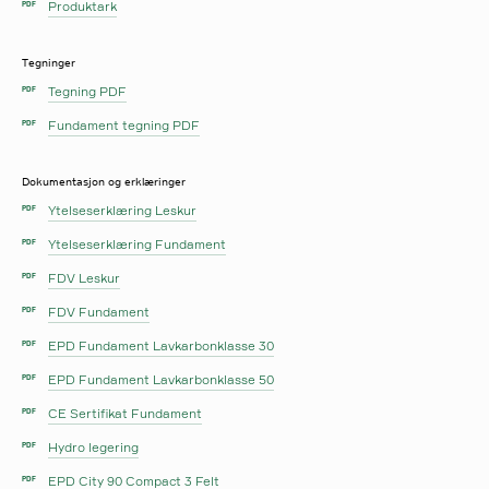
Produktark
PDF
Tegninger
Tegning PDF
PDF
Fundament tegning PDF
PDF
Dokumentasjon og erklæringer
Ytelseserklæring Leskur
PDF
Ytelseserklæring Fundament
PDF
FDV Leskur
PDF
FDV Fundament
PDF
EPD Fundament Lavkarbonklasse 30
PDF
EPD Fundament Lavkarbonklasse 50
PDF
CE Sertifikat Fundament
PDF
Hydro legering
PDF
EPD City 90 Compact 3 Felt
PDF