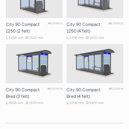
City 90 Compact
City 90 Compact
Art.
1309001
Art.
1309003
1250 (2 felt)
1250 (4 felt)
L
3258 mm
D
1520 mm
L
5758 mm
D
1520 mm
City 90 Compact
City 90 Compact
Art.
1309006
Art.
1309016
Bred (3 felt)
Bred (4 felt)
L
4508 mm
D
1670 mm
L
5758 mm
D
1670 mm