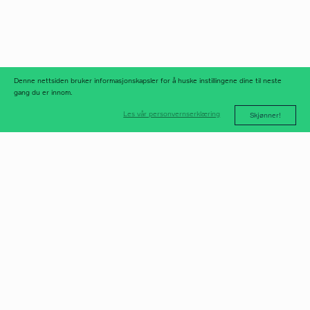
meld deg på
nyhetsbrev
nyhetsarkiv
Denne nettsiden bruker informasjonskapsler for å huske instillingene dine til neste
gang du er innom.
Les vår personvernserklæring
Skjønner!
post@norfax.no