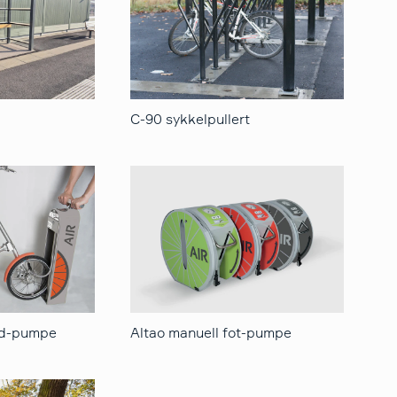
C-90 sykkelpullert
nd-pumpe
Altao manuell fot-pumpe