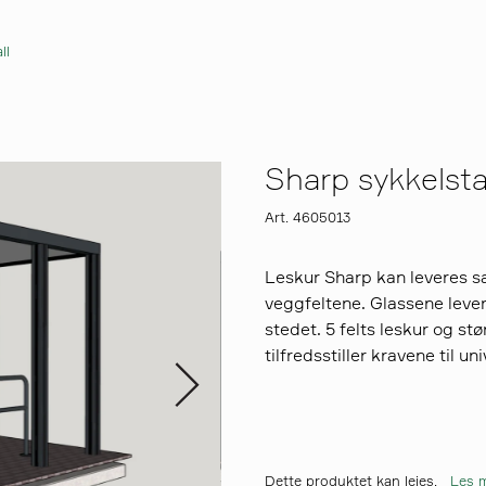
ll
Sharp sykkelstal
Art. 4605013
Leskur Sharp kan leveres s
veggfeltene. Glassene lever
stedet. 5 felts leskur og st
tilfredsstiller kravene til un
Dette produktet kan leies.
Les m