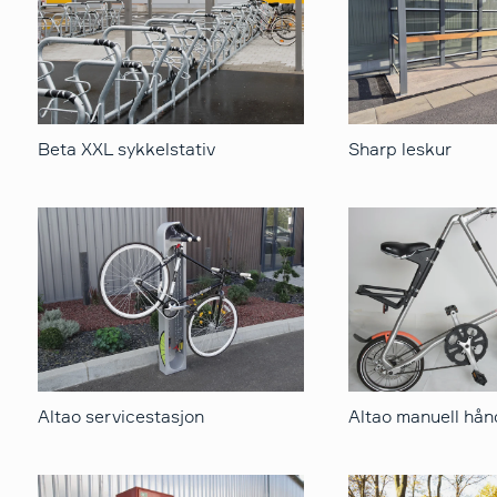
Beta XXL sykkelstativ
Sharp leskur
Altao servicestasjon
Altao manuell hå