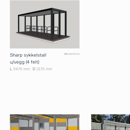
Sharp sykkelstall
Art.
4605006
u/vegg (4 felt)
L
5975 mm
D
2175 mm