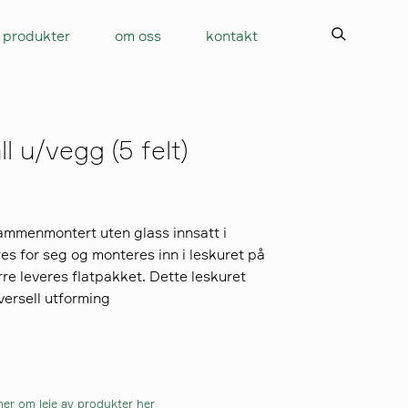
produkter
om oss
kontakt
l u/vegg (5 felt)
ammenmontert uten glass innsatt i
es for seg og monteres inn i leskuret på
ørre leveres flatpakket. Dette leskuret
iversell utforming
er om leie av produkter her