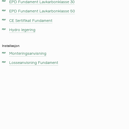
EPD Fundament Lavkarbonklasse 30
PDF
EPD Fundament Lavkarbonklasse 50
PDF
CE Sertifikat Fundament
PDF
Hydro legering
PDF
Installasjon
Monteringsanvisning
PDF
Losseanvisning Fundament
PDF