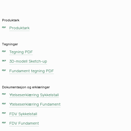
Produktark
Produktark
PDF
Tegninger
Tegning PDF
PDF
3D-modell Sketch-up
SKP
Fundament tegning PDF
PDF
Dokumentasjon og erklæringer
Ytelseserklæring Sykkelstall
PDF
Ytelseserklæring Fundament
PDF
FDV Sykkelstall
PDF
FDV Fundament
PDF