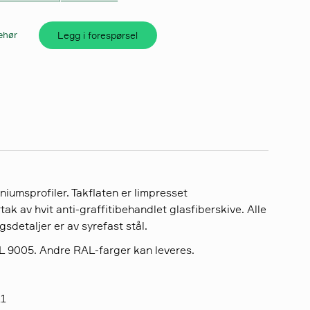
Legg i forespørsel
behør
niumsprofiler. Takflaten er limpresset
k av hvit anti-graffitibehandlet glasfiberskive. Alle
sdetaljer er av syrefast stål.
AL 9005. Andre RAL-farger kan leveres.
11