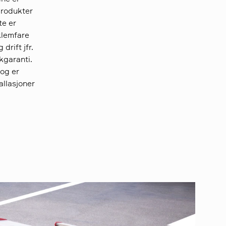
 produkter
te er
klemfare
drift jfr.
kgaranti.
og er
allasjoner