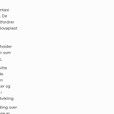
ntasi
. De
tfordrer
 Govaplast
eholder
er som
r.
sitte
de
en
ker og
 i
tvikling.
ling over
ene er