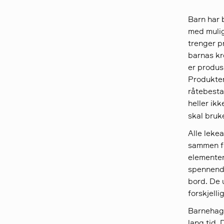
Barn har 
med mulig
trenger p
barnas kr
er produs
Produkter 
råtebesta
heller ik
skal bruk
Alle lekea
sammen fo
elementer 
spennende
bord. De u
forskjelli
Barnehage
lang tid. 