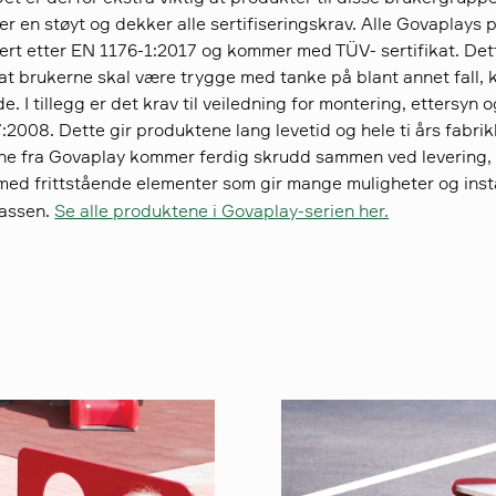
ler en støyt og dekker alle sertifiseringskrav. Alle Govaplays
ert etter EN 1176-1:2017 og kommer med TÜV- sertifikat. Det
r at brukerne skal være trygge med tanke på blant annet fall, 
e. I tillegg er det krav til veiledning for montering, ettersyn og 
:2008. Dette gir produktene lang levetid og hele ti års fabrik
e fra Govaplay kommer ferdig skrudd sammen ved levering, 
 med frittstående elementer som gir mange muligheter og inst
lassen.
Se alle produktene i Govaplay-serien her.