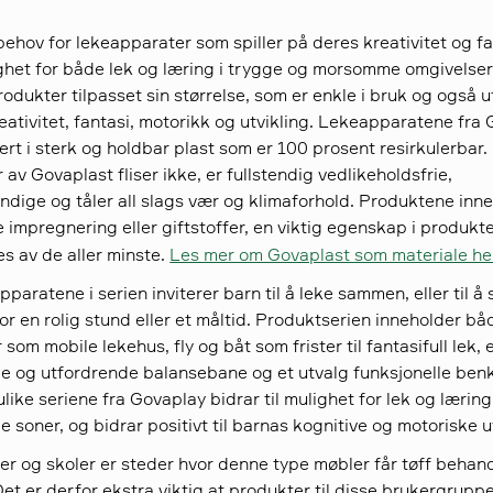
behov for lekeapparater som spiller på deres kreativitet og fa
het for både lek og læring i trygge og morsomme omgivelser
rodukter tilpasset sin størrelse, som er enkle i bruk og også u
eativitet, fantasi, motorikk og utvikling. Lekeapparatene fra
ert i sterk og holdbar plast som er 100 prosent resirkulerbar.
av Govaplast fliser ikke, er fullstendig vedlikeholdsfrie,
ndige og tåler all slags vær og klimaforhold. Produktene inn
ke impregnering eller giftstoffer, en viktig egenskap i produkt
es av de aller minste.
Les mer om Govaplast som materiale he
pparatene i serien inviterer barn til å leke sammen, eller til å 
r en rolig stund eller et måltid. Produktserien inneholder bå
som mobile lekehus, fly og båt som frister til fantasifull lek, 
 og utfordrende balansebane og et utvalg funksjonelle ben
like seriene fra Govaplay bidrar til mulighet for lek og læring
ge soner, og bidrar positivt til barnas kognitive og motoriske u
r og skoler er steder hvor denne type møbler får tøff behand
Det er derfor ekstra viktig at produkter til disse brukergrupp