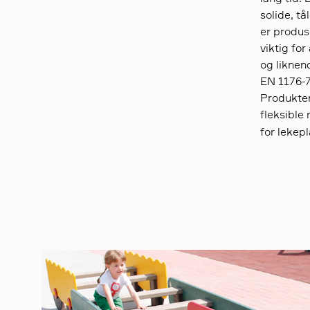
solide, tå
er produs
viktig fo
og liknend
EN 1176-7
Produkten
fleksible
for lekep