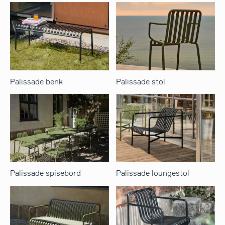
Palissade benk
Palissade stol
Palissade spisebord
Palissade loungestol