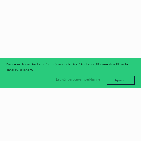
Norfax AS
facebook
Org.nr 975 958 647
instagram
linkedIn
meld deg på
nyhetsbrev
nyhetsarkiv
Denne nettsiden bruker informasjonskapsler for å huske instillingene dine til neste
gang du er innom.
Les vår personvernserklæring
Skjønner!