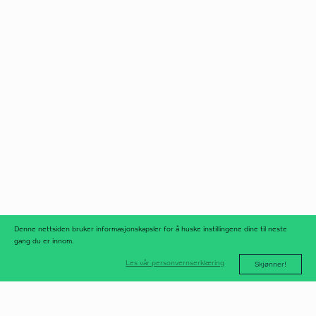
Norfax AS
facebook
Org.nr 975 958 647
instagram
linkedIn
meld deg på
nyhetsbrev
nyhetsarkiv
Denne nettsiden bruker informasjonskapsler for å huske instillingene dine til neste
gang du er innom.
Les vår personvernserklæring
Skjønner!