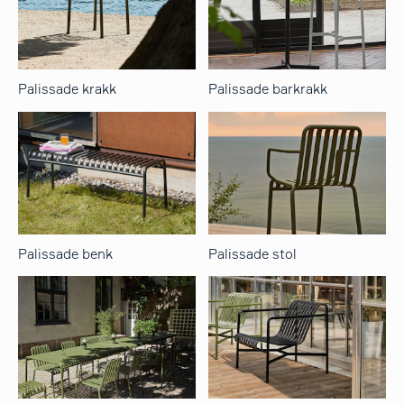
Palissade krakk
Palissade barkrakk
Palissade benk
Palissade stol