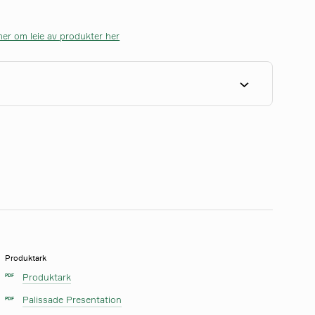
er om leie av produkter her
Produktark
Produktark
PDF
Palissade Presentation
PDF