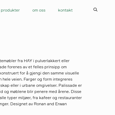
produkter
om oss
kontakt
temøbler fra HAY i pulverlakkert eller
ade forenes av et felles prinsipp om
onstruert for å gjengi den samme visuelle
 hele veien. Farger og form integreres
dskap eller i urbane omgivelser. Palissade er
tid og møblene blir penere med årene. Disse
lle typer miljøer, fra kafeer og restauranter
konger. Designet av Ronan and Erwan