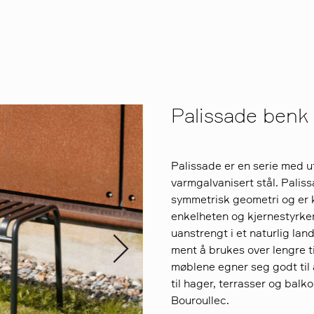
Palissade benk
Palissade er en serie med u
varmgalvanisert stål. Paliss
symmetrisk geometri og er k
enkelheten og kjernestyrken
uanstrengt i et naturlig lan
ment å brukes over lengre 
møblene egner seg godt til a
til hager, terrasser og bal
Bouroullec.