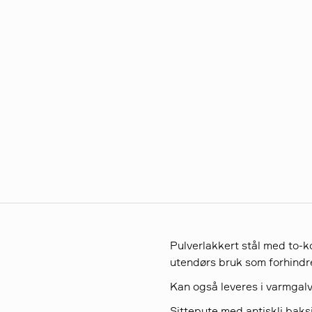
Pulverlakkert stål med to-
utendørs bruk som forhindre
Kan også leveres i varmgalv
Sittepute med antiskli baks