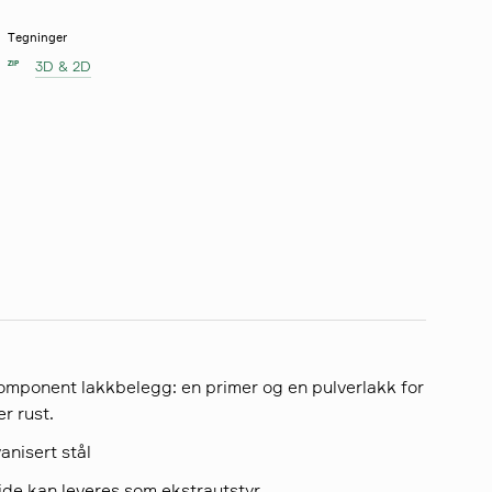
Tegninger
3D & 2D
ZIP
komponent lakkbelegg: en primer og en pulverlakk for
r rust.
anisert stål
ide kan leveres som ekstrautstyr.