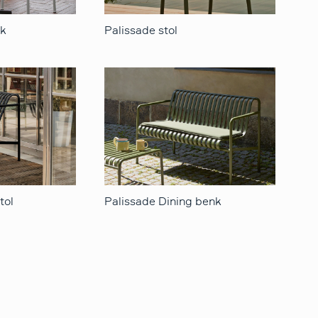
kk
Palissade stol
tol
Palissade Dining benk