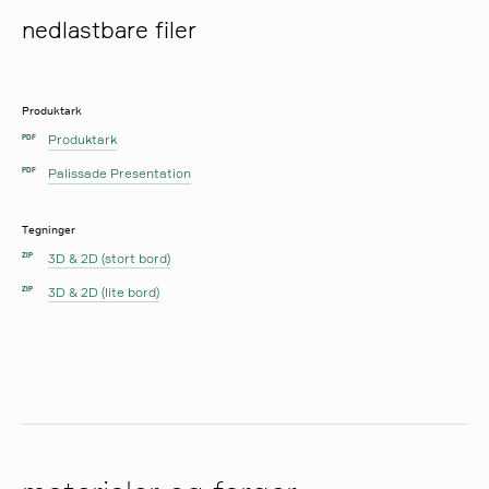
nedlastbare filer
Produktark
Produktark
PDF
Palissade Presentation
PDF
Tegninger
3D & 2D (stort bord)
ZIP
3D & 2D (lite bord)
ZIP