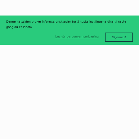
nyhetsarkiv
Denne nettsiden bruker informasjonskapsler for å huske instillingene dine til neste
gang du er innom.
Les vår personvernserklæring
Skjønner!
post@norfax.no
66 80 00 60