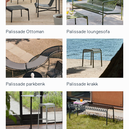
Palissade Ottoman
Palissade loungesofa
Palissade parkbenk
Palissade krakk