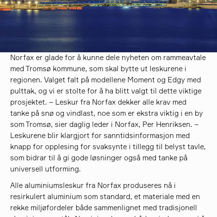
søk
Norfax er glade for å kunne dele nyheten om rammeavtale
med Tromsø kommune, som skal bytte ut leskurene i
regionen. Valget falt på modellene Moment og Edgy med
pulttak, og vi er stolte for å ha blitt valgt til dette viktige
prosjektet. – Leskur fra Norfax dekker alle krav med
tanke på snø og vindlast, noe som er ekstra viktig i en by
som Tromsø, sier daglig leder i Norfax, Per Henriksen. –
Leskurene blir klargjort for sanntidsinformasjon med
knapp for opplesing for svaksynte i tillegg til belyst tavle,
som bidrar til å gi gode løsninger også med tanke på
universell utforming.
Alle aluminiumsleskur fra Norfax produseres nå i
resirkulert aluminium som standard, et materiale med en
rekke miljøfordeler både sammenlignet med tradisjonell