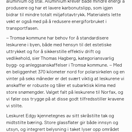
aluminium og stål. Aluminium krever både mindre energi å
produsere og har et lavere karbonutslipp, som igjen
bidrar til mindre totalt miljøfotavtrykk. Materialets lette
vekt er også med på å redusere energiforbruket i
transportfasen.
– Tromsø kommune har behov for å standardisere
leskurene i byen, både med hensyn til det estetiske
uttrykket og for å sikkerstille effektiv drift og
vedlikehold, sier Thomas Hagberg, kategoriansvarlig
bygg- og anleggsanskaffelser i Tromsø kommune. – Med
en beliggenhet 370 kilometer nord for polarsirkelen og en
vinter på seks måneder er det svært viktig at leskurene vi
anskaffer er robuste og tåler et subarktisk klima med
store snømengder. Valget falt på leskurene til Norfax, og
vi føler oss trygge på at disse godt tilfredsstiller kravene
vi stilte.
Leskuret Edgy kjennetegnes av sitt skråstilte tak og
midtstilte bæring. Store glassflater gir både innsyn og
utsyn, og integrert belysning i taket lyser opp området