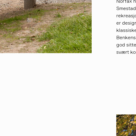
Norfax h
Smestadd
rekreasj
er desig
klassiske
Benkens 
god sitt
svært ko