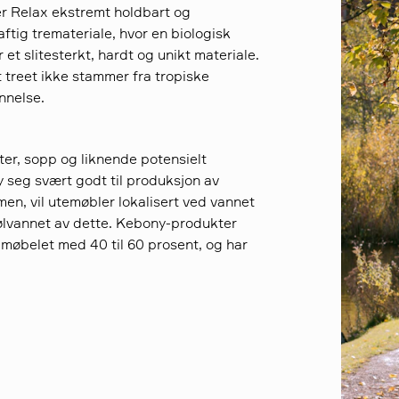
er Relax ekstremt holdbart og
tig tremateriale, hvor en biologisk
et slitesterkt, hardt og unikt materiale.
t treet ikke stammer fra tropiske
nnelse.
er, sopp og liknende potensielt
seg svært godt til produksjon av
, vil utemøbler lokalisert ved vannet
jølvannet av dette. Kebony-produkter
 møbelet med 40 til 60 prosent, og har