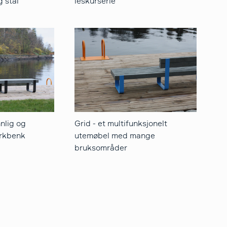
g stål
leskurserie
nlig og
Grid - et multifunksjonelt
arkbenk
utemøbel med mange
bruksområder