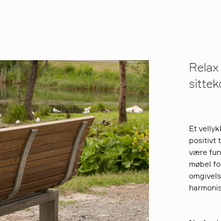
Relax
sitte
Et vellyk
positivt 
være fun
møbel fo
omgivelse
harmonis