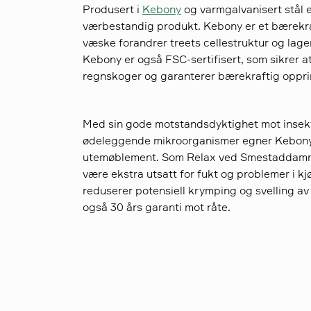
Produsert i
Kebony
og varmgalvanisert stål 
værbestandig produkt. Kebony er et bærekraf
væske forandrer treets cellestruktur og lager 
Kebony er også FSC-sertifisert, som sikrer a
regnskoger og garanterer bærekraftig oppri
Med sin gode motstandsdyktighet mot insekt
ødeleggende mikroorganismer egner Kebony 
utemøblement. Som Relax ved Smestaddammen
være ekstra utsatt for fukt og problemer i k
reduserer potensiell krymping og svelling av
også 30 års garanti mot råte.