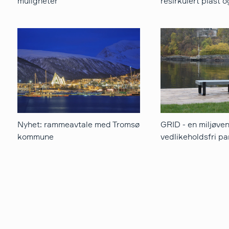
muligheter
resirkulert plast o
Nyhet: rammeavtale med Tromsø
GRID - en miljøven
kommune
vedlikeholdsfri p