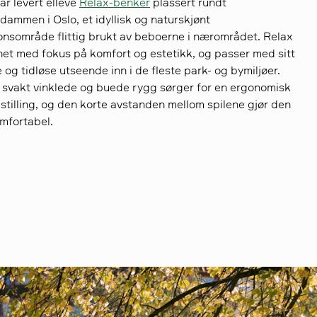
ar levert elleve
Relax-benker
plassert rundt
ammen i Oslo, et idyllisk og naturskjønt
onsområde flittig brukt av beboerne i nærområdet. Relax
net med fokus på komfort og estetikk, og passer med sitt
 og tidløse utseende inn i de fleste park- og bymiljøer.
svakt vinklede og buede rygg sørger for en ergonomisk
estilling, og den korte avstanden mellom spilene gjør den
mfortabel.