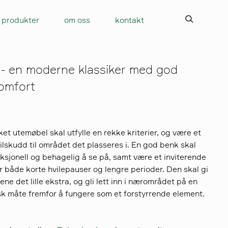
produkter
om oss
kontakt
 - en moderne klassiker med god
komfort
ket utemøbel skal utfylle en rekke kriterier, og være et
tilskudd til området det plasseres i. En god benk skal
ksjonell og behagelig å se på, samt være et inviterende
r både korte hvilepauser og lengre perioder. Den skal gi
ne det lille ekstra, og gli lett inn i nærområdet på en
k måte fremfor å fungere som et forstyrrende element.