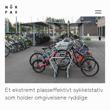
produkter
om oss
kontakt
Et ekstremt plasseffektivt sykkelstativ
som holder omgivelsene ryddige