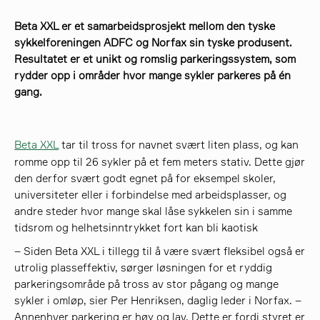
Beta XXL er et samarbeidsprosjekt mellom den tyske
søk
sykkelforeningen ADFC og Norfax sin tyske produsent.
Resultatet er et unikt og romslig parkeringssystem, som
rydder opp i områder hvor mange sykler parkeres på én
gang.
Beta XXL
tar til tross for navnet svært liten plass, og kan
romme opp til 26 sykler på et fem meters stativ. Dette gjør
den derfor svært godt egnet på for eksempel skoler,
universiteter eller i forbindelse med arbeidsplasser, og
andre steder hvor mange skal låse sykkelen sin i samme
tidsrom og helhetsinntrykket fort kan bli kaotisk
– Siden Beta XXL i tillegg til å være svært fleksibel også er
utrolig plasseffektiv, sørger løsningen for et ryddig
parkeringsområde på tross av stor pågang og mange
sykler i omløp, sier Per Henriksen, daglig leder i Norfax. –
Annenhver parkering er høy og lav. Dette er fordi styret er