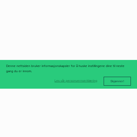
Norfax AS
facebook
Org.nr 975 958 647
instagram
linkedIn
meld deg på
nyhetsbrev
nyhetsarkiv
Denne nettsiden bruker informasjonskapsler for å huske instillingene dine til neste
gang du er innom.
Les vår personvernserklæring
Skjønner!