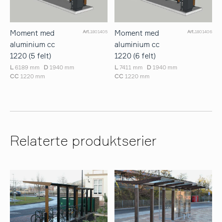
Moment med
Moment med
Art.
1801405
Art.
1801406
aluminium cc
aluminium cc
1220 (5 felt)
1220 (6 felt)
L
6189 mm
D
1940 mm
L
7411 mm
D
1940 mm
CC
1220 mm
CC
1220 mm
Relaterte produktserier