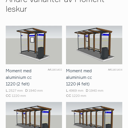
leskur
Moment med
Moment med
Art.
1801402
Art.
1801404
aluminium cc
aluminium cc
1220 (2 felt)
1220 (4 felt)
L
2527 mm
D
1940 mm
L
4969 mm
D
1940 mm
CC
1220 mm
CC
1220 mm