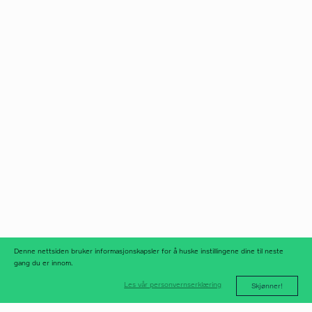
Norfax AS
facebook
Org.nr 975 958 647
instagram
linkedIn
meld deg på
nyhetsbrev
nyhetsarkiv
Denne nettsiden bruker informasjonskapsler for å huske instillingene dine til neste
gang du er innom.
Les vår personvernserklæring
Skjønner!