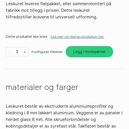
Leskuret leveres flatpakket, eller sammenmontert på
fabrikk mot tillegg i prisen. Dette leskuret
søk
tilfredsstiller kravene til universell utforming.
Dette produktet kan leies.
Les mer om leie av produkter her
Legg i forespørsel
-
+
Konfigurer tilbehør
materialer og farger
Leskuret består av ekstruderte aluminiumsprofiler og
kledning i 8 mm lakkert aluminium. Veggene er av paneler i
herdet glass 8 mm. Alle skrueforbindelser og
koblingsdetaljer er av syrefast stål. Takflaten består av