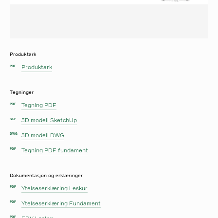
Produktark
Produktark
PDF
Tegninger
Tegning PDF
PDF
3D modell SketchUp
SKP
3D modell DWG
DWG
Tegning PDF fundament
PDF
Dokumentasjon og erklæringer
Ytelseserklæring Leskur
PDF
Ytelseserklæring Fundament
PDF
PDF