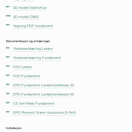
3D modell SketchUp
SKP
3D modell DWG
DWG
Tegning PDF fundament
PDF
Dokumentasjon og erklæringer
Ytelseserklæring Leskur
PDF
Ytelseserklæring Fundament
PDF
FDV Leskur
PDF
FDV Fundament
PDF
EPD Fundament Lavkarbonklasse 30
PDF
EPD Fundament Lavkarbonklasse 50
PDF
CE Sertifikat Fundament
PDF
EPD Moment Grønn Aluminium (5 Felt)
PDF
Installasjon