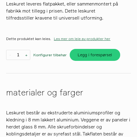
Leskuret leveres flatpakket, eller sammenmontert på
fabrikk mot tillegg i prisen. Dette leskuret
søk
tilfredsstiller kravene til universell utforming.
Dette produktet kan leies.
Les mer om leie av produkter her
Legg i forespørsel
-
+
Konfigurer tilbehør
materialer og farger
Leskuret består av ekstruderte aluminiumsprofiler og
kledning i 8 mm lakkert aluminium. Veggene er av paneler i
herdet glass 8 mm. Alle skrueforbindelser og
koblingsdetaljer er av syrefast stål. Takflaten består av