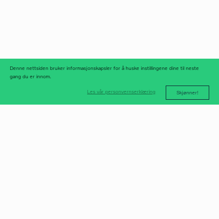
linkedIn
meld deg på
nyhetsbrev
nyhetsarkiv
Denne nettsiden bruker informasjonskapsler for å huske instillingene dine til neste
gang du er innom.
Les vår personvernserklæring
Skjønner!