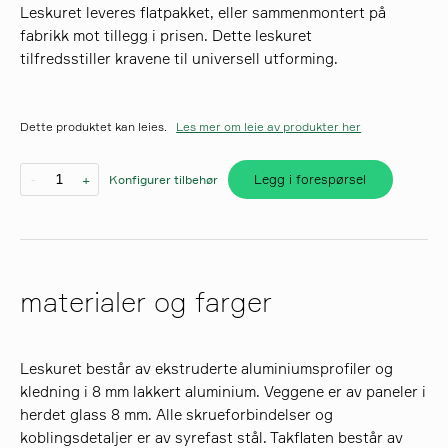
Leskuret leveres flatpakket, eller sammenmontert på
fabrikk mot tillegg i prisen. Dette leskuret
søk
tilfredsstiller kravene til universell utforming.
Dette produktet kan leies.
Les mer om leie av produkter her
Legg i forespørsel
-
+
Konfigurer tilbehør
materialer og farger
Leskuret består av ekstruderte aluminiumsprofiler og
kledning i 8 mm lakkert aluminium. Veggene er av paneler i
herdet glass 8 mm. Alle skrueforbindelser og
koblingsdetaljer er av syrefast stål. Takflaten består av