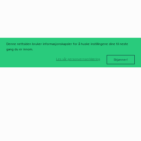
linkedIn
meld deg på
nyhetsbrev
nyhetsarkiv
Denne nettsiden bruker informasjonskapsler for å huske instillingene dine til neste
gang du er innom.
Les vår personvernserklæring
Skjønner!