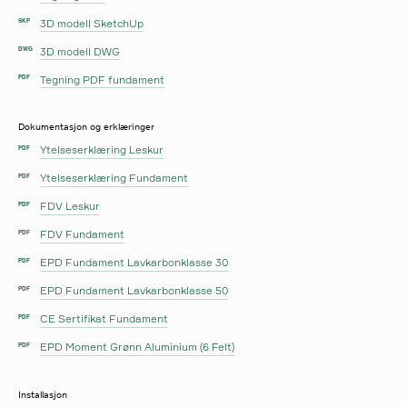
3D modell SketchUp
SKP
3D modell DWG
DWG
Tegning PDF fundament
PDF
Dokumentasjon og erklæringer
Ytelseserklæring Leskur
PDF
Ytelseserklæring Fundament
PDF
FDV Leskur
PDF
FDV Fundament
PDF
EPD Fundament Lavkarbonklasse 30
PDF
EPD Fundament Lavkarbonklasse 50
PDF
CE Sertifikat Fundament
PDF
EPD Moment Grønn Aluminium (6 Felt)
PDF
Installasjon